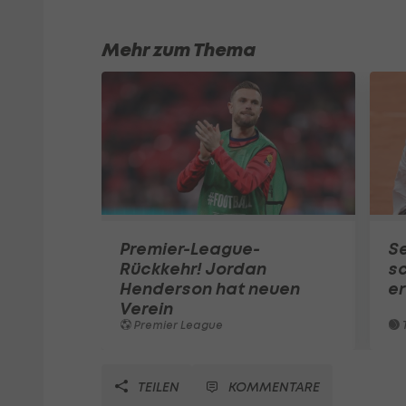
Mehr zum Thema
Premier-League-
S
Rückkehr! Jordan
sc
Henderson hat neuen
e
Verein
Premier League
T
TEILEN
KOMMENTARE