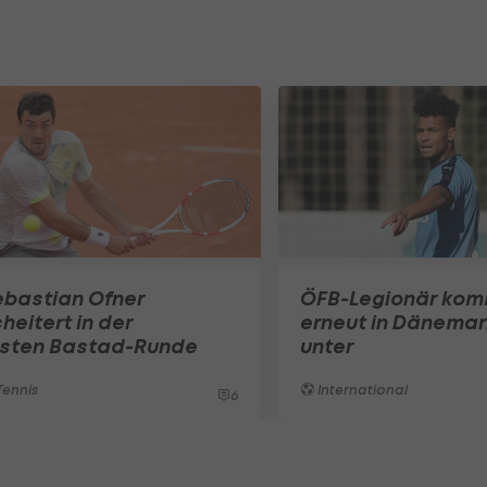
ebastian Ofner
ÖFB-Legionär ko
heitert in der
erneut in Dänemar
rsten Bastad-Runde
unter
ennis
International
6