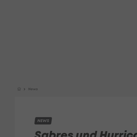
News
NEWS
Sabres und Hurri