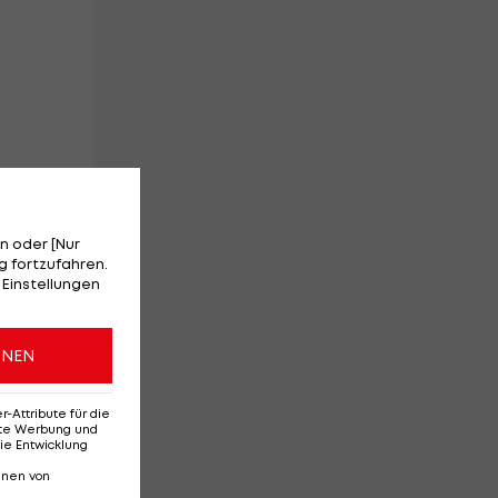
n oder [Nur
 fortzufahren.
 Einstellungen
ONEN
en
Attribute für die
erte Werbung und
ie Entwicklung
nnen von