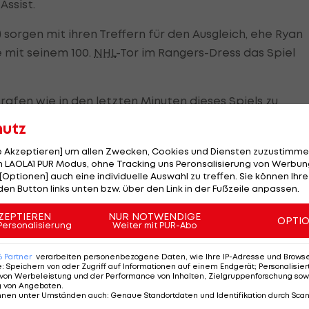
Assist.
) sorgen mit ihren Treffern für den Ausgleich, ehe Ryan
 mit seinem 100.
NHL
-Tor im Rangers-Dress das Spiel
trafen wie in den letzten Minuten dieses Spiels zu
ere wichtigen Punkt gekostet", ärgert sich Ruff.
hutz
le Akzeptieren] um allen Zwecken, Cookies und Diensten zuzustimme
 LAOLA1 PUR Modus, ohne Tracking uns Peronsalisierung von Werbung
[Optionen] auch eine individuelle Auswahl zu treffen. Sie können Ihre
 Nödl dürfen sich über einen Zähler freuen. Im
den Button links unten bzw. über den Link in der Fußzeile anpassen.
rliegen sie mit 2:3 in Overtime.
ZEPTIEREN
NUR NOTWENDIGE
OPTI
Personalisierung
Weiter mit PUR-Abo
 die Partie lange offen. Nach Toren von Justin Faulk
e Gastgeber bereits 2:0 voran. Peters stoppt in den erst
6
Partner
verarbeiten personenbezogene Daten, wie Ihre IP-Adresse und Browser-
thers.
e
:
Speichern von oder Zugriff auf Informationen auf einem Endgerät; Personalisi
von Werbeleistung und der Performance von Inhalten, Zielgruppenforschung sow
g von Angeboten
.
leischmann erzielt den Anschlusstreffer. Fünf Minuten
nnen unter Umständen auch
:
Genaue Standortdaten und Identifikation durch Sca