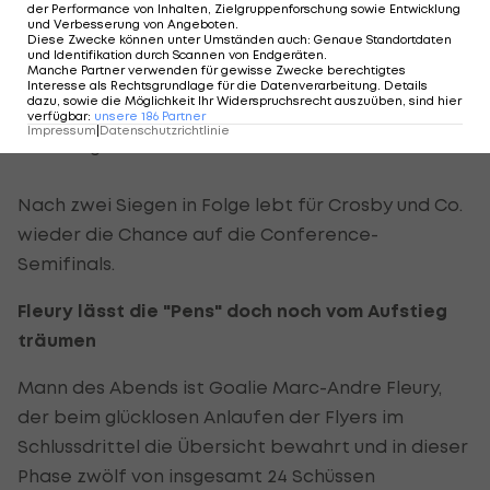
der Performance von Inhalten, Zielgruppenforschung sowie Entwicklung
Die Flyers führen durch Treffer von Carle und
und Verbesserung von Angeboten
.
Diese Zwecke können unter Umständen auch
:
Genaue Standortdaten
Hartnell bzw. Sullivan bereits nach dem ersten
und Identifikation durch Scannen von Endgeräten
.
Manche Partner verwenden für gewisse Zwecke berechtigtes
Drittel mit 2:1, im zweiten Abschnitt besorgen
Interesse als Rechtsgrundlage für die Datenverarbeitung. Details
dazu, sowie die Möglichkeit Ihr Widerspruchsrecht auszuüben, sind hier
aber Staal und Kennedy den 3:2-Endstand für
verfügbar
:
unsere
186
Partner
Impressum
|
Datenschutzrichtlinie
Pittsburgh.
Nach zwei Siegen in Folge lebt für Crosby und Co.
wieder die Chance auf die Conference-
Semifinals.
Fleury lässt die "Pens" doch noch vom Aufstieg
träumen
Mann des Abends ist Goalie Marc-Andre Fleury,
der beim glücklosen Anlaufen der Flyers im
Schlussdrittel die Übersicht bewahrt und in dieser
Phase zwölf von insgesamt 24 Schüssen