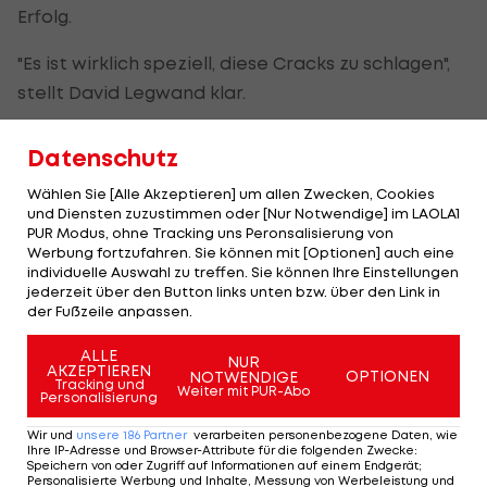
Erfolg.
"Es ist wirklich speziell, diese Cracks zu schlagen",
stellt David Legwand klar.
Nun heißt es zurücklehnen und abwarten, wer sich
Datenschutz
Nashville in der kommenden Runde in den Weg
Wählen Sie [Alle Akzeptieren] um allen Zwecken, Cookies
stellt.
und Diensten zuzustimmen oder [Nur Notwendige] im LAOLA1
PUR Modus, ohne Tracking uns Peronsalisierung von
Pittsburgh zittert sich in Spiel sechs
Werbung fortzufahren. Sie können mit [Optionen] auch eine
individuelle Auswahl zu treffen. Sie können Ihre Einstellungen
Während die Saison für die Red Wings gelaufen ist,
jederzeit über den Button links unten bzw. über den Link in
der Fußzeile anpassen.
sind die Pittsburgh Penguins im Conference-
Viertelfinale gegen die Philadelphia Flyers noch
ALLE
NUR
AKZEPTIEREN
OPTIONEN
NOTWENDIGE
nicht abzuschreiben.
Tracking und
Weiter mit PUR-Abo
Personalisierung
Die "Pens" stellen mit einem 3:2-Heimsieg in der
Wir und
unsere
186
Partner
verarbeiten personenbezogene Daten, wie
Ihre IP-Adresse und Browser-Attribute für die folgenden Zwecke
:
Playoff-Serie auf 2:3 und erzwingen Spiel sechs.
Speichern von oder Zugriff auf Informationen auf einem Endgerät;
Personalisierte Werbung und Inhalte, Messung von Werbeleistung und