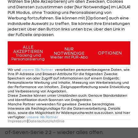
Wählen Sie [Alle Akzeptieren] um allen Zwecken, Cookies
und Diensten zuzustimmen oder [Nur Notwendige] im LAOLA1
Und die Statistik spricht für die Flyers, denn sie
PUR Modus, ohne Tracking uns Peronsalisierung von
Werbung fortzufahren. Sie können mit [Optionen] auch eine
haben die ersten beiden Spiele in „Steeltown“
individuelle Auswahl zu treffen. Sie können Ihre Einstellungen
gewonnen und eine All-Time-Bilanz von 7:1-Siegen
jederzeit über den Button links unten bzw. über den Link in
der Fußzeile anpassen.
in den Playoffs.
ALLE
NUR
Aber bei dieser verrückten Serie ist wirklich alles
AKZEPTIEREN
OPTIONEN
NOTWENDIGE
Tracking und
Weiter mit PUR-Abo
möglich.
Personalisierung
Wir und
unsere
186
Partner
verarbeiten personenbezogene Daten, wie
Rangers müssen zittern
Ihre IP-Adresse und Browser-Attribute für die folgenden Zwecke
:
Speichern von oder Zugriff auf Informationen auf einem Endgerät;
Personalisierte Werbung und Inhalte, Messung von Werbeleistung und
Nichts fix ist auch beim Playoff-Duell der top-
der Performance von Inhalten, Zielgruppenforschung sowie Entwicklung
und Verbesserung von Angeboten
.
gesetzten New York Rangers mit den gerade
Diese Zwecke können unter Umständen auch
:
Genaue Standortdaten
und Identifikation durch Scannen von Endgeräten
.
noch qualifizierten Ottawa Senators.
Manche Partner verwenden für gewisse Zwecke berechtigtes
Interesse als Rechtsgrundlage für die Datenverarbeitung. Details
dazu, sowie die Möglichkeit Ihr Widerspruchsrecht auszuüben, sind hier
Nach vier Spielen und einem 3:2-Erfolg der
verfügbar
:
unsere
186
Partner
Impressum
|
Datenschutzrichtlinie
Kanadier auf heimischem Eis steht es in der Best-
of-Seven-Serie 2:2 – wieder alles offen.