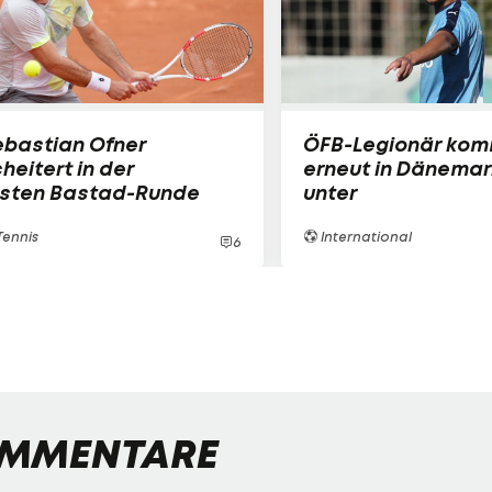
ebastian Ofner
ÖFB-Legionär ko
heitert in der
erneut in Dänemar
rsten Bastad-Runde
unter
ennis
International
6
MMENTARE