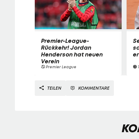
Premier-League-
S
Rückkehr! Jordan
sc
Henderson hat neuen
e
Verein
Premier League
T
TEILEN
KOMMENTARE
KO