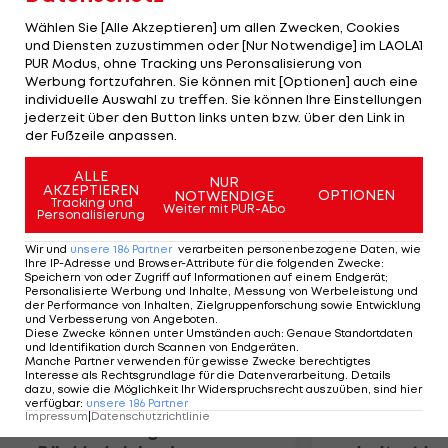
möglich macht. Die Florida Panthers unterliegen
Wählen Sie [Alle Akzeptieren] um allen Zwecken, Cookies
den Ottawa Senators 3:4 nach Overtime. Ein
und Diensten zuzustimmen oder [Nur Notwendige] im LAOLA1
PUR Modus, ohne Tracking uns Peronsalisierung von
Torfestival gibt es beim 6:5 der Nashville
Werbung fortzufahren. Sie können mit [Optionen] auch eine
Predators gegen die Columbus Blue Jackets.
individuelle Auswahl zu treffen. Sie können Ihre Einstellungen
Weiters: Winnipeg-Montreal 4:0, Edmonton-
jederzeit über den Button links unten bzw. über den Link in
der Fußzeile anpassen.
Minnesota 4:1, Los Angeles-Anaheim 3:2 n.SO.
ALLE
NUR
AKZEPTIEREN
Mehr zum Thema
OPTIONEN
NOTWENDIGE
Tracking und
Weiter mit PUR-Abo
Personalisierung
Wir und
unsere
186
Partner
verarbeiten personenbezogene Daten, wie
Ihre IP-Adresse und Browser-Attribute für die folgenden Zwecke
:
Speichern von oder Zugriff auf Informationen auf einem Endgerät;
Personalisierte Werbung und Inhalte, Messung von Werbeleistung und
der Performance von Inhalten, Zielgruppenforschung sowie Entwicklung
und Verbesserung von Angeboten
.
Diese Zwecke können unter Umständen auch
:
Genaue Standortdaten
und Identifikation durch Scannen von Endgeräten
.
Manche Partner verwenden für gewisse Zwecke berechtigtes
Interesse als Rechtsgrundlage für die Datenverarbeitung. Details
dazu, sowie die Möglichkeit Ihr Widerspruchsrecht auszuüben, sind hier
verfügbar
:
unsere
186
Partner
Impressum
|
Datenschutzrichtlinie
Premier-League-
Sebastian O