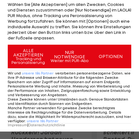
Scorerpunkt. Überragender Mann ist Josh Bailey
Wählen Sie [Alle Akzeptieren] um allen Zwecken, Cookies
und Diensten zuzustimmen oder [Nur Notwendige] im LAOLA1
mit zwei Toren und drei Assists. Spitzenreiter St.
PUR Modus, ohne Tracking uns Peronsalisierung von
Louis verliert bei Chicago mit 3:4 n.P., New Jersey
Werbung fortzufahren. Sie können mit [Optionen] auch eine
individuelle Auswahl zu treffen. Sie können Ihre Einstellungen
schlägt Tampa Bay mit 6:4. Weiters: Toronto-
jederzeit über den Button links unten bzw. über den Link in
Philadelphia 1:7, Minnesota-Florida 3:2 n.V.
der Fußzeile anpassen.
ALLE
Mehr zum Thema
NUR
AKZEPTIEREN
OPTIONEN
NOTWENDIGE
Tracking und
Weiter mit PUR-Abo
Personalisierung
Wir und
unsere
186
Partner
verarbeiten personenbezogene Daten, wie
Ihre IP-Adresse und Browser-Attribute für die folgenden Zwecke
:
Speichern von oder Zugriff auf Informationen auf einem Endgerät;
Personalisierte Werbung und Inhalte, Messung von Werbeleistung und
der Performance von Inhalten, Zielgruppenforschung sowie Entwicklung
und Verbesserung von Angeboten
.
Diese Zwecke können unter Umständen auch
:
Genaue Standortdaten
und Identifikation durch Scannen von Endgeräten
.
Manche Partner verwenden für gewisse Zwecke berechtigtes
Interesse als Rechtsgrundlage für die Datenverarbeitung. Details
dazu, sowie die Möglichkeit Ihr Widerspruchsrecht auszuüben, sind hier
verfügbar
:
unsere
186
Partner
Premier-League-
Sebastian O
Impressum
|
Datenschutzrichtlinie
Rückkehr! Jordan
scheitert in