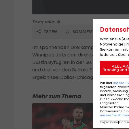
Textquelle: ©
Datensc
TEILEN
KOMMENTARE
Wählen Sie [Al
Notwendige] im
Im spannenden Dreikampf um Platz acht 
Sie können mit 
Winnipeg Jets den direkten Konkurrente
jederzeit über 
Dustin Byfuglien in der 50. Spielminute. 
ALLE AK
und drei vor den Buffalo Sabres. Ottawa 
Tracking und 
Ergebnisse: Dallas-Chicago 1:4, Edmonton
Wir und
unsere
18
folgenden Zweck
Inhalte, Messung 
Mehr zum Thema
und Verbesserun
Diese Zwecke kö
Endgeräten
.
Manche Partner v
Datenverarbeitung
unsere
186
Partne
Impressum
|
Datens