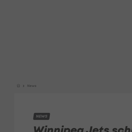
News
NEWS
Winnipeg Jets sch