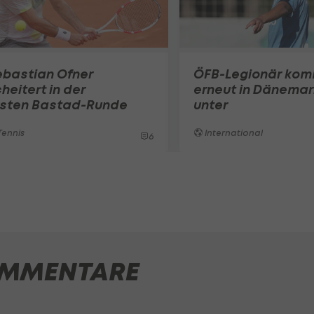
ebastian Ofner
ÖFB-Legionär ko
heitert in der
erneut in Dänemar
rsten Bastad-Runde
unter
ennis
International
6
MMENTARE