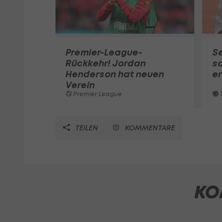
Premier-League-
S
Rückkehr! Jordan
sc
Henderson hat neuen
e
Verein
Premier League
T
TEILEN
KOMMENTARE
KO