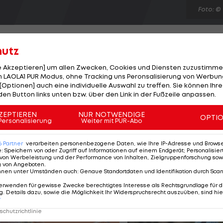
Foto: ©
hutz
le Akzeptieren] um allen Zwecken, Cookies und Diensten zuzustimme
 LAOLA1 PUR Modus, ohne Tracking uns Peronsalisierung von Werbung
in der Eastern Conference der NHL schlagen die
[Optionen] auch eine individuelle Auswahl zu treffen. Sie können Ihre
n aus Washington mit 3:2. Den Game-Winner erzielt
den Button links unten bzw. über den Link in der Fußzeile anpassen.
Die Capitals liegen als Achter nun zwei Punkte vor den J
ZEPTIEREN
NUR NOTWENDIGE
OPTI
ringt Montreal mit 2:1 nach Verlängerung nieder. Weite
Personalisierung
Weiter mit PUR-Abo
-Calgary 3:1, Anaheim-Los Angeles 2:4.
6
Partner
verarbeiten personenbezogene Daten, wie Ihre IP-Adresse und Browser-
e
:
Speichern von oder Zugriff auf Informationen auf einem Endgerät; Personalisi
von Werbeleistung und der Performance von Inhalten, Zielgruppenforschung sow
g von Angeboten
.
nnen unter Umständen auch
:
Genaue Standortdaten und Identifikation durch Sca
erwenden für gewisse Zwecke berechtigtes Interesse als Rechtsgrundlage für d
. Details dazu, sowie die Möglichkeit Ihr Widerspruchsrecht auszuüben, sind hie
r
chutzrichtlinie