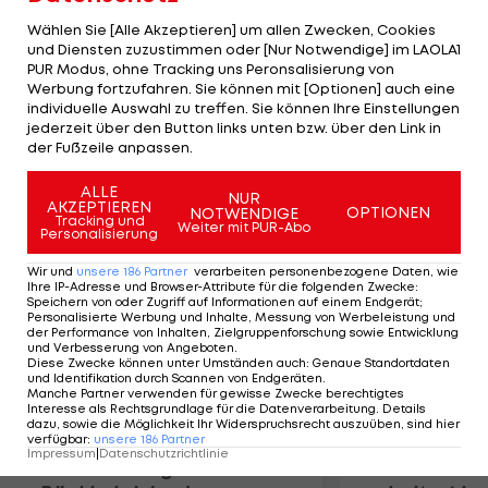
Triumph in der European Hockey League 97/98.
Wählen Sie [Alle Akzeptieren] um allen Zwecken, Cookies
Nach 13 Jahren als Teamchef der Schweiz
und Diensten zuzustimmen oder [Nur Notwendige] im LAOLA1
PUR Modus, ohne Tracking uns Peronsalisierung von
heuerte Krueger 2010 als Assistant Coach bei den
Werbung fortzufahren. Sie können mit [Optionen] auch eine
Oilers an, nun wird er befördert. Edmonton
individuelle Auswahl zu treffen. Sie können Ihre Einstellungen
befand sich als einzige NHL-Franchise noch auf
jederzeit über den Button links unten bzw. über den Link in
der Fußzeile anpassen.
Trainersuche.
ALLE
NUR
AKZEPTIEREN
Mehr zum Thema
OPTIONEN
NOTWENDIGE
Tracking und
Weiter mit PUR-Abo
Personalisierung
Wir und
unsere
186
Partner
verarbeiten personenbezogene Daten, wie
Ihre IP-Adresse und Browser-Attribute für die folgenden Zwecke
:
Speichern von oder Zugriff auf Informationen auf einem Endgerät;
Personalisierte Werbung und Inhalte, Messung von Werbeleistung und
der Performance von Inhalten, Zielgruppenforschung sowie Entwicklung
und Verbesserung von Angeboten
.
Diese Zwecke können unter Umständen auch
:
Genaue Standortdaten
und Identifikation durch Scannen von Endgeräten
.
Manche Partner verwenden für gewisse Zwecke berechtigtes
Interesse als Rechtsgrundlage für die Datenverarbeitung. Details
dazu, sowie die Möglichkeit Ihr Widerspruchsrecht auszuüben, sind hier
verfügbar
:
unsere
186
Partner
Impressum
|
Datenschutzrichtlinie
Premier-League-
Sebastian O