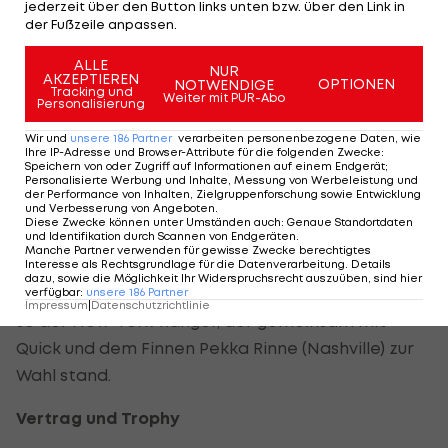
Kings den Stanley Cup gewinnen konnte und auch
jederzeit über den Button links unten bzw. über den Link in
der Fußzeile anpassen.
zum MVP der Playoffs gewählt wurde. Am Ende
triumphierte aber der Rangers-Torhüter und war
ALLE
NUR
AKZEPTIEREN
OPTIONEN
NOTWENDIGE
nach der Verleihung völlig perplex.
Tracking und
Weiter mit PUR-Abo
Personalisierung
„Ich denke, ich habe es noch gar nicht realisiert.
Wir und
unsere
186
Partner
verarbeiten personenbezogene Daten, wie
Ihre IP-Adresse und Browser-Attribute für die folgenden Zwecke
:
Ich war gemeinsam mit zwei hervorragenden
Speichern von oder Zugriff auf Informationen auf einem Endgerät;
Personalisierte Werbung und Inhalte, Messung von Werbeleistung und
Torhütern nominiert und habe natürlich auf den
der Performance von Inhalten, Zielgruppenforschung sowie Entwicklung
und Verbesserung von Angeboten
.
Sieg gehofft, denn dies war immer eines meiner
Diese Zwecke können unter Umständen auch
:
Genaue Standortdaten
und Identifikation durch Scannen von Endgeräten
.
Karriere-Ziele. Es ist eine große Ehre, allein
Manche Partner verwenden für gewisse Zwecke berechtigtes
nominiert zu sein und zu sehen, dass die Leute dich
Interesse als Rechtsgrundlage für die Datenverarbeitung. Details
dazu, sowie die Möglichkeit Ihr Widerspruchsrecht auszuüben, sind hier
für deine Arbeit anerkennen und wertschätzen “,
verfügbar
:
unsere
186
Partner
Impressum
|
Datenschutzrichtlinie
so der New-York-Ranger, der gemeinsam mit
Quick und dem Finnen Pekka Rinne (Nashville) zur
Wahl stand.
Vertrag und Trophy