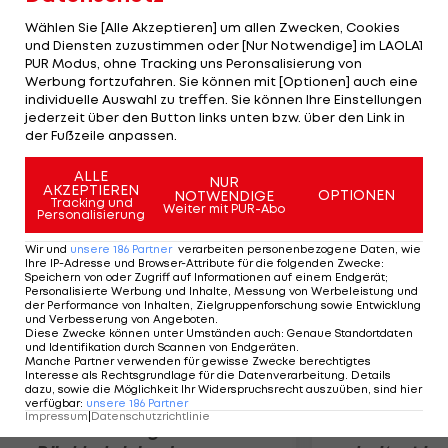
Während die Tiroler nun gegen den EHC Lustenau
Wählen Sie [Alle Akzeptieren] um allen Zwecken, Cookies
antreten müssen, bekommt es die VEU mit dem
und Diensten zuzustimmen oder [Nur Notwendige] im LAOLA1
PUR Modus, ohne Tracking uns Peronsalisierung von
einzigen ausländischen Klub Dab. Docler
Werbung fortzufahren. Sie können mit [Optionen] auch eine
Dunaujvaros zu tun. Außerdem kommt es zum
individuelle Auswahl zu treffen. Sie können Ihre Einstellungen
steirischen Derby zwischen Grunddurchgangs-
jederzeit über den Button links unten bzw. über den Link in
der Fußzeile anpassen.
Sieger ATSE Graz und den Kapfenberg Bulls.
ALLE
NUR
AKZEPTIEREN
Mehr zum Thema
OPTIONEN
NOTWENDIGE
Tracking und
Weiter mit PUR-Abo
Personalisierung
Wir und
unsere
186
Partner
verarbeiten personenbezogene Daten, wie
Ihre IP-Adresse und Browser-Attribute für die folgenden Zwecke
:
Speichern von oder Zugriff auf Informationen auf einem Endgerät;
Personalisierte Werbung und Inhalte, Messung von Werbeleistung und
der Performance von Inhalten, Zielgruppenforschung sowie Entwicklung
und Verbesserung von Angeboten
.
Diese Zwecke können unter Umständen auch
:
Genaue Standortdaten
und Identifikation durch Scannen von Endgeräten
.
Manche Partner verwenden für gewisse Zwecke berechtigtes
Interesse als Rechtsgrundlage für die Datenverarbeitung. Details
dazu, sowie die Möglichkeit Ihr Widerspruchsrecht auszuüben, sind hier
verfügbar
:
unsere
186
Partner
Impressum
|
Datenschutzrichtlinie
Premier-League-
Sebastian O