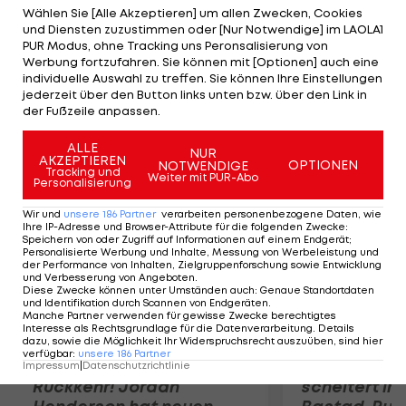
bei den Budapest Stars engagiert, für die er
Wählen Sie [Alle Akzeptieren] um allen Zwecken, Cookies
und Diensten zuzustimmen oder [Nur Notwendige] im LAOLA1
vergangenes Jahr in 52 Spielen 18 Punkte scorte.
PUR Modus, ohne Tracking uns Peronsalisierung von
Außerdem verpflichtet Fehervar Harlan Pratt. Der
Werbung fortzufahren. Sie können mit [Optionen] auch eine
individuelle Auswahl zu treffen. Sie können Ihre Einstellungen
32-jährige Kanadier kommt vom schwedischen
jederzeit über den Button links unten bzw. über den Link in
Zweitligisten Tingsryd (6 Assists in 48 Spielen).
der Fußzeile anpassen.
ALLE
Mehr zum Thema
NUR
AKZEPTIEREN
OPTIONEN
NOTWENDIGE
Tracking und
Weiter mit PUR-Abo
Personalisierung
Wir und
unsere
186
Partner
verarbeiten personenbezogene Daten, wie
Ihre IP-Adresse und Browser-Attribute für die folgenden Zwecke
:
Speichern von oder Zugriff auf Informationen auf einem Endgerät;
Personalisierte Werbung und Inhalte, Messung von Werbeleistung und
der Performance von Inhalten, Zielgruppenforschung sowie Entwicklung
und Verbesserung von Angeboten
.
Diese Zwecke können unter Umständen auch
:
Genaue Standortdaten
und Identifikation durch Scannen von Endgeräten
.
Manche Partner verwenden für gewisse Zwecke berechtigtes
Interesse als Rechtsgrundlage für die Datenverarbeitung. Details
dazu, sowie die Möglichkeit Ihr Widerspruchsrecht auszuüben, sind hier
verfügbar
:
unsere
186
Partner
Premier-League-
Sebastian O
Impressum
|
Datenschutzrichtlinie
Rückkehr! Jordan
scheitert in