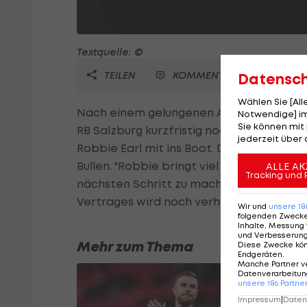
Textquelle: ©
TEILEN
KOMMENTARE
Datensc
Wählen Sie [Al
Nach einem gelungenen Auftaktsieg (4:0)
Notwendige] im
Sie können mit 
RB Salzburg kurzfristig noch einen neue
jederzeit über 
Robbie Earl mit ins Boot. Der 26-Jährig
Bullen. "Robbie bringt viel Speed mit, ha
ALLE AK
Tracking und 
nächsten Schritt zu machen", Coach Pierr
Vertrages wird noch verhandelt.
Wir und
unsere
18
folgenden Zweck
Inhalte, Messung 
und Verbesserun
Mehr zum Thema
Diese Zwecke kö
Endgeräten
.
Manche Partner v
Datenverarbeitung
unsere
186
Partne
Impressum
|
Datens