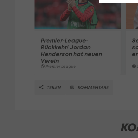
Premier-League-
S
Rückkehr! Jordan
sc
Henderson hat neuen
e
Verein
Premier League
T
TEILEN
KOMMENTARE
KO