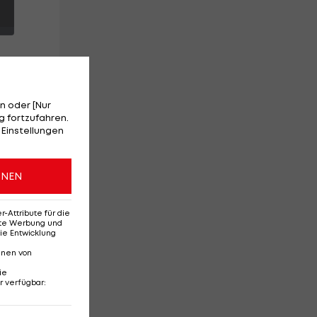
n oder [Nur
tet
 fortzufahren.
 Einstellungen
ONEN
Attribute für die
erte Werbung und
ie Entwicklung
nnen von
ie
r verfügbar
:
Ehemaliges Rapid-
Di