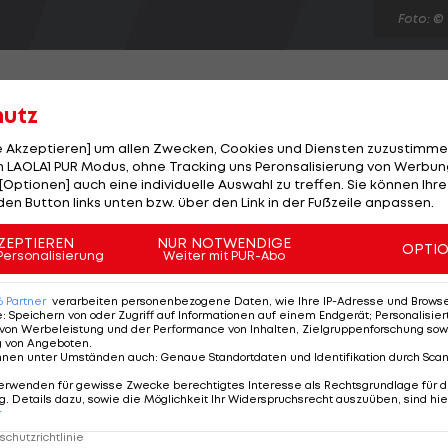
Foto: ©
hutz
le Akzeptieren] um allen Zwecken, Cookies und Diensten zuzustimme
 in der European Trophy gegen Färjestad BK, verpflich
 LAOLA1 PUR Modus, ohne Tracking uns Peronsalisierung von Werbung
[Optionen] auch eine individuelle Auswahl zu treffen. Sie können Ihre
n Spieler. Die Morzartstädter holen US-Amerikaner
den Button links unten bzw. über den Link in der Fußzeile anpassen.
e kommt mit der Erfahrung von 47 NHL-Spielen zu den
t Leidenschaft für den Sport und kann uns helfen, den
ZEPTIEREN
NUR NOTWENDIGE
OPTI
Personalisierung
Weiter mit PUR-Abo
e Page zeigt sich begeistert. Über die Laufzeit des
6
Partner
verarbeiten personenbezogene Daten, wie Ihre IP-Adresse und Browser-
e
:
Speichern von oder Zugriff auf Informationen auf einem Endgerät; Personalisi
von Werbeleistung und der Performance von Inhalten, Zielgruppenforschung sow
g von Angeboten
.
nnen unter Umständen auch
:
Genaue Standortdaten und Identifikation durch Sca
erwenden für gewisse Zwecke berechtigtes Interesse als Rechtsgrundlage für d
. Details dazu, sowie die Möglichkeit Ihr Widerspruchsrecht auszuüben, sind hie
r
chutzrichtlinie