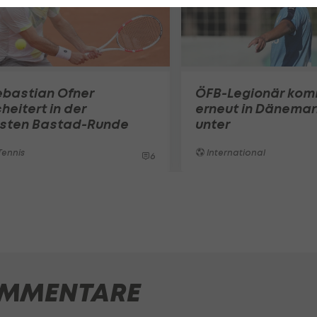
ebastian Ofner
ÖFB-Legionär ko
heitert in der
erneut in Dänemar
rsten Bastad-Runde
unter
ennis
International
6
MMENTARE