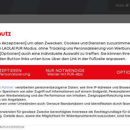
Foto: ©
hutz
le Akzeptieren] um allen Zwecken, Cookies und Diensten zuzustimme
ls den Rücken und zu seinem Stammverein Villacher SV
 LAOLA1 PUR Modus, ohne Tracking uns Peronsalisierung von Werbung
[Optionen] auch eine individuelle Auswahl zu treffen. Sie können Ihre
eibt bei den Kärntnern einen Dreijahres-Vertrag.
den Button links unten bzw. über den Link in der Fußzeile anpassen.
erem Zukunftskonzept. Jung, schnell und gewillt, alles z
echer", setzen die Villacher in einer Aussendung groß
ZEPTIEREN
NUR NOTWENDIGE
OPTI
Personalisierung
Weiter mit PUR-Abo
 der abgelaufenen EBEL-Saison konnte der ÖEHV-
6
Partner
verarbeiten personenbezogene Daten, wie Ihre IP-Adresse und Browser-
e
:
Speichern von oder Zugriff auf Informationen auf einem Endgerät; Personalisi
von Werbeleistung und der Performance von Inhalten, Zielgruppenforschung sow
g von Angeboten
.
nnen unter Umständen auch
:
Genaue Standortdaten und Identifikation durch Sca
erwenden für gewisse Zwecke berechtigtes Interesse als Rechtsgrundlage für d
. Details dazu, sowie die Möglichkeit Ihr Widerspruchsrecht auszuüben, sind hie
r
chutzrichtlinie