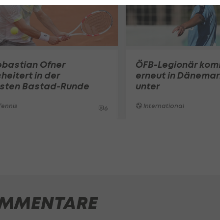
ebastian Ofner
ÖFB-Legionär ko
heitert in der
erneut in Dänemar
rsten Bastad-Runde
unter
ennis
International
6
MMENTARE