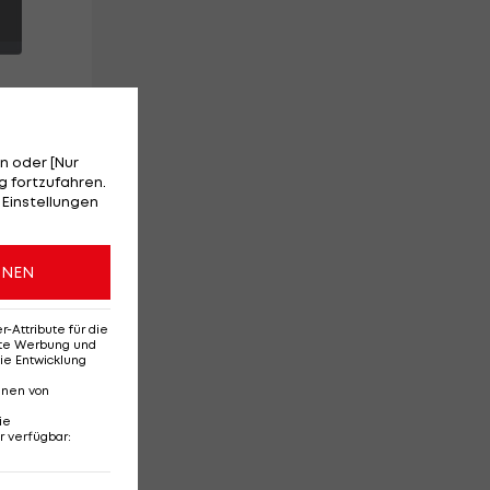
n oder [Nur
 fortzufahren.
 Einstellungen
u
e
ONEN
Attribute für die
erte Werbung und
ie Entwicklung
nnen von
ie
r verfügbar
:
Ehemaliges Rapid-
Di