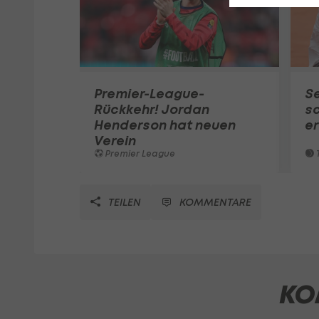
Premier-League-
S
Rückkehr! Jordan
sc
Henderson hat neuen
e
Verein
Premier League
T
TEILEN
KOMMENTARE
KO