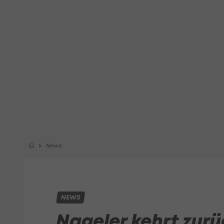
News
NEWS
Nageler kehrt zur