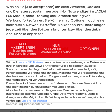
so der Klagenfurter Obmann Hellmuth Reichel
Wählen Sie [Alle Akzeptieren] um allen Zwecken, Cookies
gegenüber "hockey-news". Außerdem verhandelt
und Diensten zuzustimmen oder [Nur Notwendige] im LAOLA1
PUR Modus, ohne Tracking uns Peronsalisierung von
der Rekordmeister mit Johannes Reichel und
Werbung fortzufahren. Sie können mit [Optionen] auch eine
Dieter Kalt über eine Vertragsverlängerung. Auch
individuelle Auswahl zu treffen. Sie können Ihre Einstellungen
beim Verteidiger und dem Routinier steht eine
jederzeit über den Button links unten bzw. über den Link in
der Fußzeile anpassen.
finanzielle Einigung noch aus.
ALLE
NUR
AKZEPTIEREN
Mehr zum Thema
OPTIONEN
NOTWENDIGE
Tracking und
Weiter mit PUR-Abo
Personalisierung
Wir und
unsere
186
Partner
verarbeiten personenbezogene Daten, wie
Ihre IP-Adresse und Browser-Attribute für die folgenden Zwecke
:
Speichern von oder Zugriff auf Informationen auf einem Endgerät;
Personalisierte Werbung und Inhalte, Messung von Werbeleistung und
der Performance von Inhalten, Zielgruppenforschung sowie Entwicklung
und Verbesserung von Angeboten
.
Diese Zwecke können unter Umständen auch
:
Genaue Standortdaten
und Identifikation durch Scannen von Endgeräten
.
Manche Partner verwenden für gewisse Zwecke berechtigtes
Interesse als Rechtsgrundlage für die Datenverarbeitung. Details
dazu, sowie die Möglichkeit Ihr Widerspruchsrecht auszuüben, sind hier
verfügbar
:
unsere
186
Partner
Impressum
|
Datenschutzrichtlinie
Premier-League-
Sebastian O