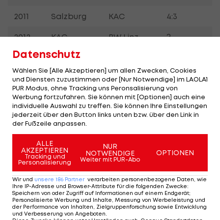
2011
Salzburg
KAC
4:3
2012
KAC
BW Linz
?
Datenschutz
Mannschaft steht im Vordergrund
Wählen Sie [Alle Akzeptieren] um allen Zwecken, Cookies
und Diensten zuzustimmen oder [Nur Notwendige] im LAOLA1
Dabei sah es vor gut einem Monat bei weitem
PUR Modus, ohne Tracking uns Peronsalisierung von
Werbung fortzufahren. Sie können mit [Optionen] auch eine
nicht so aus, als ob der
KAC
in diesem Jahr um den
individuelle Auswahl zu treffen. Sie können Ihre Einstellungen
Titel mitspielen könnte. In der Zwischenrunde lief
jederzeit über den Button links unten bzw. über den Link in
der Fußzeile anpassen.
es alles andere als rund, Manny Viveiros musste
seinen Hut als Cheftrainer nehmen. Ein Mitgrund
ALLE
NUR
AKZEPTIEREN
warum der Motor bei den „Rotjacken“ stockte,
OPTIONEN
NOTWENDIGE
Tracking und
Weiter mit PUR-Abo
Personalisierung
war die Formschwäche der eigentlichen
Leistungsträger. In den Playoff-Partien gegen
Wir und
unsere
186
Partner
verarbeiten personenbezogene Daten, wie
Ihre IP-Adresse und Browser-Attribute für die folgenden Zwecke
:
Salzburg und Zagreb haben unter anderem Koch
Speichern von oder Zugriff auf Informationen auf einem Endgerät;
Personalisierte Werbung und Inhalte, Messung von Werbeleistung und
aber auch Oldie Dieter Kalt gezeigt, wie wichtig
der Performance von Inhalten, Zielgruppenforschung sowie Entwicklung
und Verbesserung von Angeboten
.
sie für den Verein sein können, wenn es um die