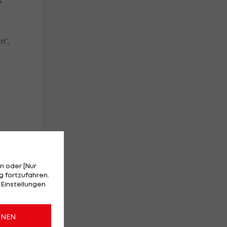
t
n“,
im
n oder [Nur
 fortzufahren.
 Einstellungen
“
nn
ONEN