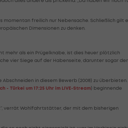
doch alles andere als prickelnd. „Da haben wir noch f
s momentan freilich nur Nebensache. Schließlich gilt 
europäischen Dimensionen zu denken.
mehr als ein Prügelknabe, ist dies heuer plötzlich
iche vier Siege auf der Habenseite, darunter sogar der
ste Abschneiden in diesem Bewerb (2008) zu überbieten.
ch - Türkei um 17:25 Uhr im LIVE-Stream
) beginnende
nt“, verrät Wohlfahrtstätter, der mit dem bisherigen