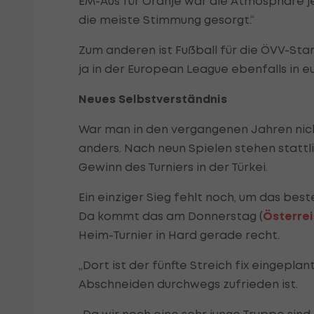
EM-Aus für Oranje war die Atmosphäre je
die meiste Stimmung gesorgt.“
Zum anderen ist Fußball für die ÖVV-Star
ja in der European League ebenfalls in 
Neues Selbstverständnis
War man in den vergangenen Jahren nicht 
anders. Nach neun Spielen stehen stattl
Gewinn des Turniers in der Türkei.
Ein einziger Sieg fehlt noch, um das be
Da kommt das am Donnerstag (
Österrei
Heim-Turnier in Hard gerade recht.
„Dort ist der fünfte Streich fix eingepla
Abschneiden durchwegs zufrieden ist.