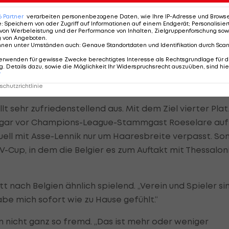
chlecht spiele, steht sofort der dritte Mittelblocker
ner: Wieso spiele ich nicht?“
6
Partner
verarbeiten personenbezogene Daten, wie Ihre IP-Adresse und Browser-
e
:
Speichern von oder Zugriff auf Informationen auf einem Endgerät; Personalisi
von Werbeleistung und der Performance von Inhalten, Zielgruppenforschung sow
te Wohlfahrtstätter ab. „Ich habe es zwar zunächst
g von Angeboten
.
nnen unter Umständen auch
:
Genaue Standortdaten und Identifikation durch Sca
aben mir attestiert, dass ich viel ruhiger geworden bi
erwenden für gewisse Zwecke berechtigtes Interesse als Rechtsgrundlage für d
. Details dazu, sowie die Möglichkeit Ihr Widerspruchsrecht auszuüben, sind hie
r
chutzrichtlinie
llt sehr zufriedenstellend aus. Mit dem Ziel vierter Plat
ogar vor Champions-League-Stammgast Roeselare auf
uell mit Asse-Lennik nur um Haaresbreite verpasst. So
Cup, in dem die Belgier es zum Auftakt mit Thessaloni
tt nach Belgien ähnlich spielend. „Verein und Spieler si
habe mich sofort wie zu Hause gefühlt.“
hm nicht ganz so fremd. „Das ist mehr oder weniger