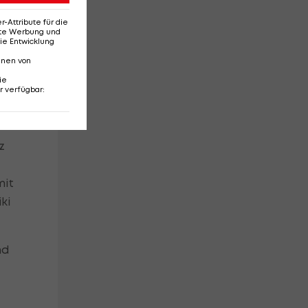
 –
Attribute für die
erte Werbung und
ie Entwicklung
nnen von
n
ie
r verfügbar
:
z
mit
ki
nd