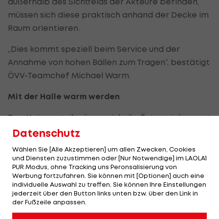
außerhalb des Sichtfelds der Akteure befinden,
müssen sich diese praktisch anhand der Decke im
Raum orientieren.
„Dies kommt speziell beim Service und der
Annahme von hohen Bällen zum Tragen“, bestätigt
ÖVV-Teamchef Michael Warm.
Mit der Halle warm werden
Den Heimvorteil müssen sich die Österreicher erst
erarbeiten. Denn noch hat die ÖVV-Equipe in der
Datenschutz
Wiener Stadthalle, ihrer EM-Spielstätte, noch
Wählen Sie [Alle Akzeptieren] um allen Zwecken, Cookies
kaum trainiert.
und Diensten zuzustimmen oder [Nur Notwendige] im LAOLA1
PUR Modus, ohne Tracking uns Peronsalisierung von
Werbung fortzufahren. Sie können mit [Optionen] auch eine
So richtig einleben wollen sich Daniel Gavan und
individuelle Auswahl zu treffen. Sie können Ihre Einstellungen
Co. mit den beiden abschließenden Testspielen
jederzeit über den Button links unten bzw. über den Link in
der Fußzeile anpassen.
gegen Belgien am Dienstag und Mittwoch.