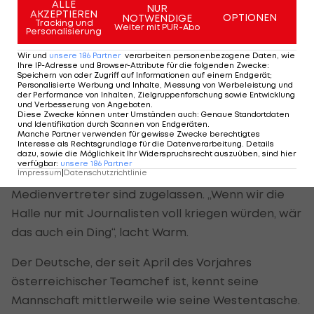
ALLE
Und wie es sich für eine echte EM-Generalprobe
NUR
AKZEPTIEREN
OPTIONEN
NOTWENDIGE
Tracking und
gehört, werden sogar die Spielbeginnzeiten mit
Weiter mit PUR-Abo
Personalisierung
15:30 Uhr bzw. 20 Uhr simuliert.
Wir und
unsere
186
Partner
verarbeiten personenbezogene Daten, wie
Ihre IP-Adresse und Browser-Attribute für die folgenden Zwecke
:
„Die Belgier sind dafür der optimale Gegner, weil
Speichern von oder Zugriff auf Informationen auf einem Endgerät;
Personalisierte Werbung und Inhalte, Messung von Werbeleistung und
sie sehr schnell spielen“, weiß Warm.
der Performance von Inhalten, Zielgruppenforschung sowie Entwicklung
und Verbesserung von Angeboten
.
Diese Zwecke können unter Umständen auch
:
Genaue Standortdaten
Frage der Nerven
und Identifikation durch Scannen von Endgeräten
.
Manche Partner verwenden für gewisse Zwecke berechtigtes
Interesse als Rechtsgrundlage für die Datenverarbeitung. Details
dazu, sowie die Möglichkeit Ihr Widerspruchsrecht auszuüben, sind hier
Die beiden Partien finden praktisch unter
verfügbar
:
unsere
186
Partner
Impressum
|
Datenschutzrichtlinie
Ausschluss der Öffentlichkeit statt. Nur
Medienvertreter sind zugelassen. „Wenn wir die
Halle nur mit Journalisten voll kriegen würden, wär
das auch ein Ding“, lacht Warm.
Der Deutsche, der seit April des Vorjahres
österreichischer Teamchef ist, kennt seine
Mannschaft mittlerweile wie seine Westentasche.