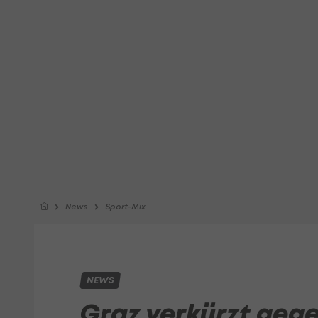
News
Sport-Mix
NEWS
Graz verkürzt geg