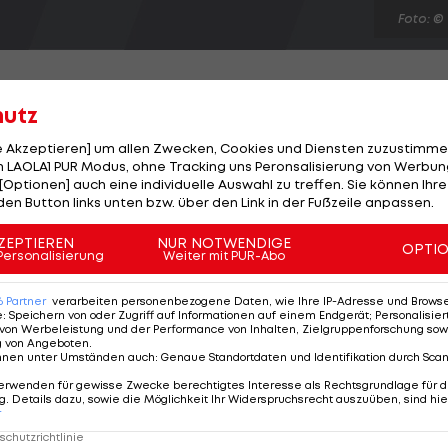
Foto: ©
hutz
le Akzeptieren] um allen Zwecken, Cookies und Diensten zuzustimme
in der AVL-Viertelfinalserie gegen UVC Graz nicht
 LAOLA1 PUR Modus, ohne Tracking uns Peronsalisierung von Werbung
[Optionen] auch eine individuelle Auswahl zu treffen. Sie können Ihre
 zu Hause überraschend mit 2:3 (-17,17,18,-23,-16), womi
den Button links unten bzw. über den Link in der Fußzeile anpassen.
le 4 steigt am Mittwoch (18 Uhr) in Graz. "Die Präpotenz
raft worden. Ich erwarte mir in Graz eine entspreche
ZEPTIEREN
NUR NOTWENDIGE
OPTI
Personalisierung
Weiter mit PUR-Abo
. Damen-Meister SVS Post gewinnt die Serie gegen
6
Partner
verarbeiten personenbezogene Daten, wie Ihre IP-Adresse und Browser-
e
:
Speichern von oder Zugriff auf Informationen auf einem Endgerät; Personalisi
von Werbeleistung und der Performance von Inhalten, Zielgruppenforschung sow
g von Angeboten
.
nnen unter Umständen auch
:
Genaue Standortdaten und Identifikation durch Sca
erwenden für gewisse Zwecke berechtigtes Interesse als Rechtsgrundlage für d
. Details dazu, sowie die Möglichkeit Ihr Widerspruchsrecht auszuüben, sind hie
r
chutzrichtlinie