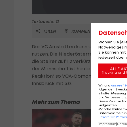
Textquelle: ©
TEILEN
KOMMENTARE
Datensc
Wählen Sie [Al
Der VC Amstetten kann den 1. Matchball 
Notwendige] im
Sie können mit 
nutzen. Die Niederösterreicher unterliegen
jederzeit über 
die Steirer auf 1:2 verkürzen. Viertelfina
der Mannschaft ist heute eindeutig best
ALLE AK
Tracking und 
Reaktion", so VCA-Obmann Stefan Krejci
Innsbruck mit 3:0.
Wir und
unsere
18
folgenden Zweck
Inhalte, Messung 
und Verbesserun
Mehr zum Thema
Diese Zwecke kö
Endgeräten
.
Manche Partner v
Datenverarbeitung
unsere
186
Partne
Impressum
|
Datens