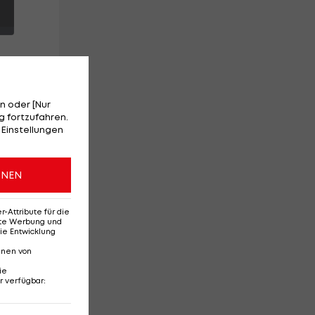
n oder [Nur
 fortzufahren.
 Einstellungen
t
nde
ONEN
Attribute für die
erte Werbung und
ie Entwicklung
nnen von
ie
r verfügbar
:
Ehemaliges Rapid-
Di