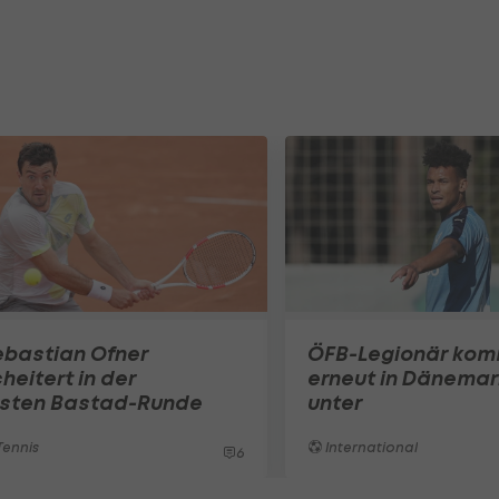
ebastian Ofner
ÖFB-Legionär ko
heitert in der
erneut in Dänemar
rsten Bastad-Runde
unter
ennis
International
6