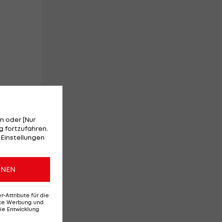
li
n oder [Nur
 fortzufahren.
 Einstellungen
ONEN
Attribute für die
ie
erte Werbung und
ie Entwicklung