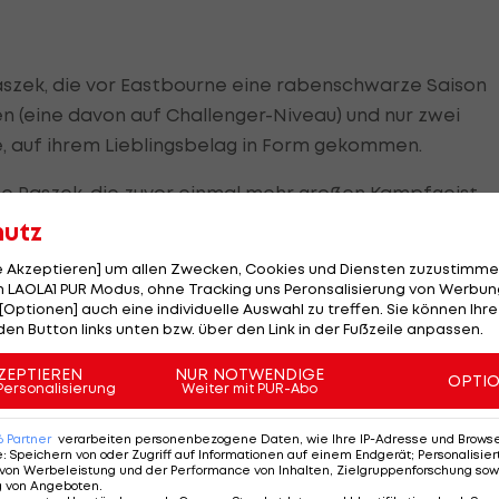
aszek, die vor Eastbourne eine rabenschwarze Saison
n (eine davon auf Challenger-Niveau) und nur zwei
te, auf ihrem Lieblingsbelag in Form gekommen.
e Paszek, die zuvor einmal mehr großen Kampfgeist
e Faust. Dieser Sieg, es war im zweiten Duell mit Barto
hutz
htigsten überhaupt.
le Akzeptieren] um allen Zwecken, Cookies und Diensten zuzustimme
 LAOLA1 PUR Modus, ohne Tracking uns Peronsalisierung von Werbung
Zweiflern bewiesen, dass sie immer noch
Tennis
auf
[Optionen] auch eine individuelle Auswahl zu treffen. Sie können Ihre
den Button links unten bzw. über den Link in der Fußzeile anpassen.
ZEPTIEREN
NUR NOTWENDIGE
OPTI
Personalisierung
Weiter mit PUR-Abo
, die ihr mit Caroline Wozniacki (DEN-7) eine äußerst
6
Partner
verarbeiten personenbezogene Daten, wie Ihre IP-Adresse und Browser-
 vergleichsweise wenig ausmachen. Und immerhin hat s
e
:
Speichern von oder Zugriff auf Informationen auf einem Endgerät; Personalisi
von Werbeleistung und der Performance von Inhalten, Zielgruppenforschung sow
 neun im
WTA
-Ranking bezwungen.
g von Angeboten
.