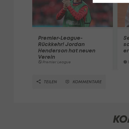
Premier-League-
S
Rückkehr! Jordan
sc
Henderson hat neuen
e
Verein
Premier League
T
TEILEN
KOMMENTARE
KO