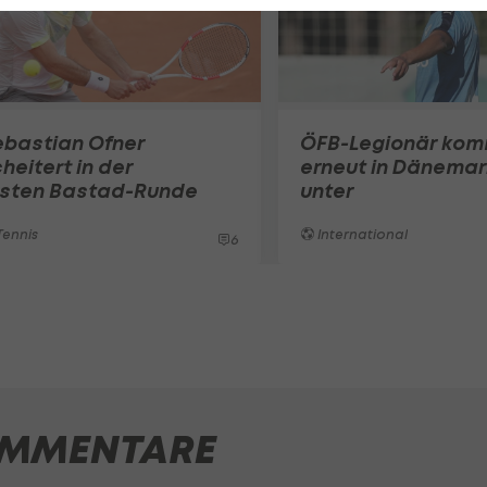
ebastian Ofner
ÖFB-Legionär ko
heitert in der
erneut in Dänemar
rsten Bastad-Runde
unter
ennis
International
6
MMENTARE