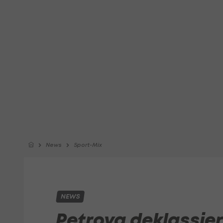
News
Sport-Mix
NEWS
Petrova deklassier