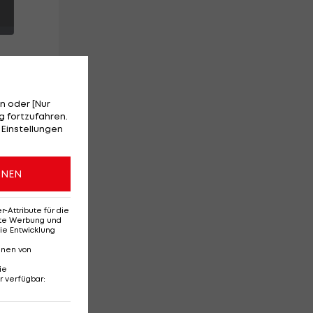
n oder [Nur
 fortzufahren.
 Einstellungen
ONEN
Attribute für die
erte Werbung und
ie Entwicklung
nnen von
ie
r verfügbar
:
Ehemaliges Rapid-
Di