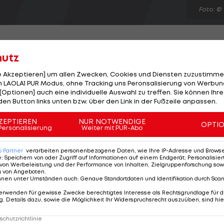
Foto: ©
hutz
le Akzeptieren] um allen Zwecken, Cookies und Diensten zuzustimme
va beim WTA-Rasenturnier in 's-Hertogenbosch. Die als
 LAOLA1 PUR Modus, ohne Tracking uns Peronsalisierung von Werbung
[Optionen] auch eine individuelle Auswahl zu treffen. Sie können Ihre
onnerstag im Viertelfinale von Nadia Petrova mit 6:2
den Button links unten bzw. über den Link in der Fußzeile anpassen.
 bekommt es nun mit der Siegerin aus Kirsten Flipkens
. Urszula Radwanska (POL-Q) gewinnt gegen Sofia
ZEPTIEREN
NUR NOTWENDIGE
OPTI
Personalisierung
Weiter mit PUR-Abo
egnerin ist Kim Clijsters (BEL), die Francesca Schiavone
6
Partner
verarbeiten personenbezogene Daten, wie Ihre IP-Adresse und Browser-
e
:
Speichern von oder Zugriff auf Informationen auf einem Endgerät; Personalisi
von Werbeleistung und der Performance von Inhalten, Zielgruppenforschung sow
g von Angeboten
.
nnen unter Umständen auch
:
Genaue Standortdaten und Identifikation durch Sca
erwenden für gewisse Zwecke berechtigtes Interesse als Rechtsgrundlage für d
. Details dazu, sowie die Möglichkeit Ihr Widerspruchsrecht auszuüben, sind hie
r
chutzrichtlinie