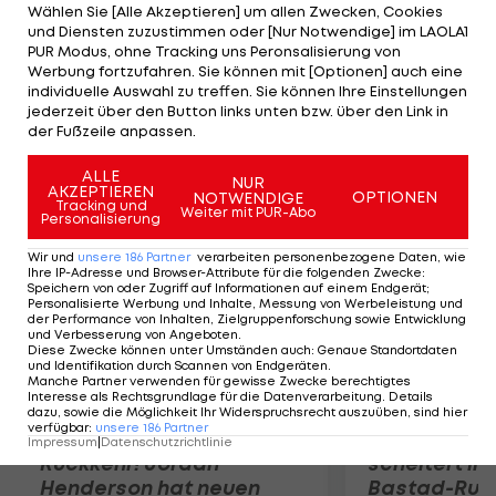
eliminiert Sloane Stephens (USA) 6:4, 6:2, Caroline
Wählen Sie [Alle Akzeptieren] um allen Zwecken, Cookies
und Diensten zuzustimmen oder [Nur Notwendige] im LAOLA1
Wozniacki (DEN) wirft Petra Cetkovska (CZE) mit
PUR Modus, ohne Tracking uns Peronsalisierung von
6:3, 7:5 aus dem Turnier. Yanina Wickmayer gewinnt
Werbung fortzufahren. Sie können mit [Optionen] auch eine
individuelle Auswahl zu treffen. Sie können Ihre Einstellungen
das inner-belgische Duell gegen Kim Clijsters mit
jederzeit über den Button links unten bzw. über den Link in
6:4, 7:6 (5).
der Fußzeile anpassen.
Mehr zum Thema
ALLE
NUR
AKZEPTIEREN
OPTIONEN
NOTWENDIGE
Tracking und
Weiter mit PUR-Abo
Personalisierung
Wir und
unsere
186
Partner
verarbeiten personenbezogene Daten, wie
Ihre IP-Adresse und Browser-Attribute für die folgenden Zwecke
:
Speichern von oder Zugriff auf Informationen auf einem Endgerät;
Personalisierte Werbung und Inhalte, Messung von Werbeleistung und
der Performance von Inhalten, Zielgruppenforschung sowie Entwicklung
und Verbesserung von Angeboten
.
Diese Zwecke können unter Umständen auch
:
Genaue Standortdaten
und Identifikation durch Scannen von Endgeräten
.
Manche Partner verwenden für gewisse Zwecke berechtigtes
Interesse als Rechtsgrundlage für die Datenverarbeitung. Details
dazu, sowie die Möglichkeit Ihr Widerspruchsrecht auszuüben, sind hier
verfügbar
:
unsere
186
Partner
Premier-League-
Sebastian O
Impressum
|
Datenschutzrichtlinie
Rückkehr! Jordan
scheitert in
Henderson hat neuen
Bastad-Run