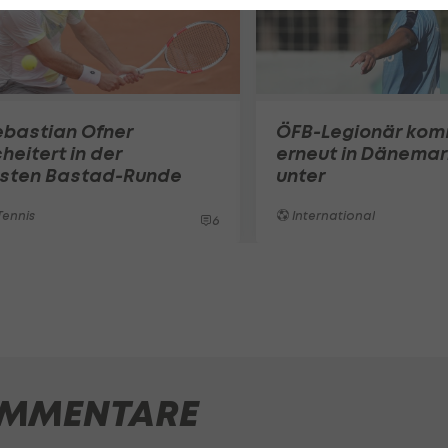
ebastian Ofner
ÖFB-Legionär ko
heitert in der
erneut in Dänemar
rsten Bastad-Runde
unter
ennis
International
6
MMENTARE