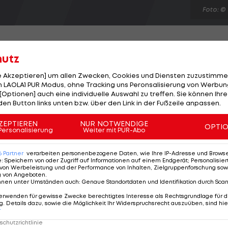
Foto: ©
hutz
le Akzeptieren] um allen Zwecken, Cookies und Diensten zuzustimme
Turnier in Kopenhagen im Achtelfinale. Die Tirolerin
 LAOLA1 PUR Modus, ohne Tracking uns Peronsalisierung von Werbung
[Optionen] auch eine individuelle Auswahl zu treffen. Sie können Ihre
Dollar dotierten Hartplatz-Events gegen die als Numme
den Button links unten bzw. über den Link in der Fußzeile anpassen.
ach knapp zwei Stunden mit 7:5, 5:7 und 6:1 durch. Im
anzösin fegt die dänische Wildcard-Spielerin Malou
ZEPTIEREN
NUR NOTWENDIGE
OPTI
Personalisierung
Weiter mit PUR-Abo
 Die bisherigen zwei Duelle konnte Cornet jeweils in dr
6
Partner
verarbeiten personenbezogene Daten, wie Ihre IP-Adresse und Browser-
e
:
Speichern von oder Zugriff auf Informationen auf einem Endgerät; Personalisi
von Werbeleistung und der Performance von Inhalten, Zielgruppenforschung sow
g von Angeboten
.
nnen unter Umständen auch
:
Genaue Standortdaten und Identifikation durch Sca
erwenden für gewisse Zwecke berechtigtes Interesse als Rechtsgrundlage für d
. Details dazu, sowie die Möglichkeit Ihr Widerspruchsrecht auszuüben, sind hie
r
chutzrichtlinie