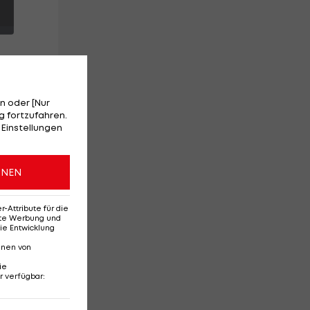
n oder [Nur
 fortzufahren.
 Einstellungen
r
ONEN
ei
Attribute für die
erte Werbung und
ie Entwicklung
nnen von
ie
r verfügbar
:
Ehemaliges Rapid-
Di