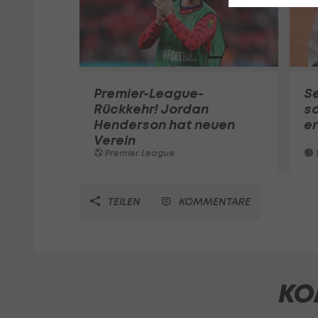
Premier-League-
S
Rückkehr! Jordan
sc
Henderson hat neuen
e
Verein
Premier League
T
TEILEN
KOMMENTARE
KO