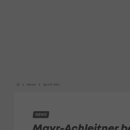
News
Sport-Mix
NEWS
Mayr-Achleitner b