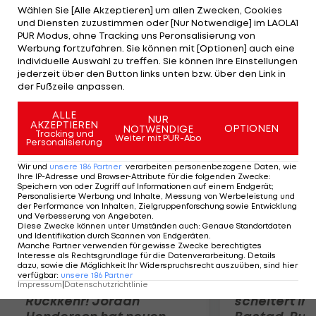
Kerber mit 4:6, 4:6 geschlagen geben. Für die Dänin
Wählen Sie [Alle Akzeptieren] um allen Zwecken, Cookies
und Diensten zuzustimmen oder [Nur Notwendige] im LAOLA1
ist es im 15. Match in Kopenhagen überhaupt erst
PUR Modus, ohne Tracking uns Peronsalisierung von
die erste Niederlage. Die 24-jährige Kerber, aktuell
Werbung fortzufahren. Sie können mit [Optionen] auch eine
individuelle Auswahl zu treffen. Sie können Ihre Einstellungen
die Nummer 15 der Welt, gewann im Februar schon
jederzeit über den Button links unten bzw. über den Link in
das WTA-Turnier in Paris-Bercy.
der Fußzeile anpassen.
ALLE
Mehr zum Thema
NUR
AKZEPTIEREN
OPTIONEN
NOTWENDIGE
Tracking und
Weiter mit PUR-Abo
Personalisierung
Wir und
unsere
186
Partner
verarbeiten personenbezogene Daten, wie
Ihre IP-Adresse und Browser-Attribute für die folgenden Zwecke
:
Speichern von oder Zugriff auf Informationen auf einem Endgerät;
Personalisierte Werbung und Inhalte, Messung von Werbeleistung und
der Performance von Inhalten, Zielgruppenforschung sowie Entwicklung
und Verbesserung von Angeboten
.
Diese Zwecke können unter Umständen auch
:
Genaue Standortdaten
und Identifikation durch Scannen von Endgeräten
.
Manche Partner verwenden für gewisse Zwecke berechtigtes
Interesse als Rechtsgrundlage für die Datenverarbeitung. Details
dazu, sowie die Möglichkeit Ihr Widerspruchsrecht auszuüben, sind hier
verfügbar
:
unsere
186
Partner
Premier-League-
Sebastian O
Impressum
|
Datenschutzrichtlinie
Rückkehr! Jordan
scheitert in