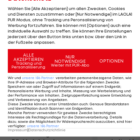
aber durch eine Oberschenkelverletzung
Wählen Sie [Alle Akzeptieren] um allen Zwecken, Cookies
gehanidcapt, muss bei 2:3 im dritten Satz sogar
und Diensten zuzustimmen oder [Nur Notwendige] im LAOLA1
PUR Modus, ohne Tracking uns Peronsalisierung von
ein Medical Timeout nehmen. Im vierten WTA-
Werbung fortzufahren. Sie können mit [Optionen] auch eine
Finale ihrer Karriere trifft Paszek auf Angelique
individuelle Auswahl zu treffen. Sie können Ihre Einstellungen
Kerber (GER), die Klara Zakopalova (CZE) mit 6:0,
jederzeit über den Button links unten bzw. über den Link in
der Fußzeile anpassen.
6:3 eliminiert.
ALLE
NUR
AKZEPTIEREN
Mehr zum Thema
OPTIONEN
NOTWENDIGE
Tracking und
Weiter mit PUR-Abo
Personalisierung
Wir und
unsere
186
Partner
verarbeiten personenbezogene Daten, wie
Ihre IP-Adresse und Browser-Attribute für die folgenden Zwecke
:
Speichern von oder Zugriff auf Informationen auf einem Endgerät;
Personalisierte Werbung und Inhalte, Messung von Werbeleistung und
der Performance von Inhalten, Zielgruppenforschung sowie Entwicklung
und Verbesserung von Angeboten
.
Diese Zwecke können unter Umständen auch
:
Genaue Standortdaten
und Identifikation durch Scannen von Endgeräten
.
Manche Partner verwenden für gewisse Zwecke berechtigtes
Interesse als Rechtsgrundlage für die Datenverarbeitung. Details
dazu, sowie die Möglichkeit Ihr Widerspruchsrecht auszuüben, sind hier
verfügbar
:
unsere
186
Partner
Impressum
|
Datenschutzrichtlinie
Premier-League-
Sebastian O