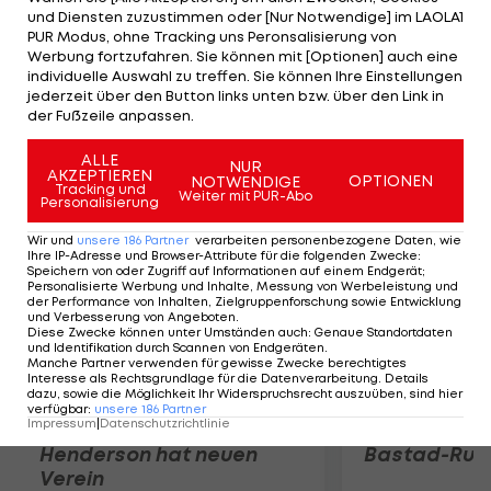
doch noch mit 6:7(4),3:6,7:6(4),6:2,6:4 besiegt. Sein
und Diensten zuzustimmen oder [Nur Notwendige] im LAOLA1
Landsmann Feliciano Lopez (ESP/14) ist raus, der
PUR Modus, ohne Tracking uns Peronsalisierung von
Werbung fortzufahren. Sie können mit [Optionen] auch eine
ungesetzte Finne Jarkko Nieminen gewinnt
individuelle Auswahl zu treffen. Sie können Ihre Einstellungen
7:6(4),3:6,7:6(5),6:4.
jederzeit über den Button links unten bzw. über den Link in
der Fußzeile anpassen.
Mehr zum Thema
ALLE
NUR
AKZEPTIEREN
OPTIONEN
NOTWENDIGE
Tracking und
Weiter mit PUR-Abo
Personalisierung
Wir und
unsere
186
Partner
verarbeiten personenbezogene Daten, wie
Ihre IP-Adresse und Browser-Attribute für die folgenden Zwecke
:
Speichern von oder Zugriff auf Informationen auf einem Endgerät;
Personalisierte Werbung und Inhalte, Messung von Werbeleistung und
der Performance von Inhalten, Zielgruppenforschung sowie Entwicklung
und Verbesserung von Angeboten
.
Diese Zwecke können unter Umständen auch
:
Genaue Standortdaten
und Identifikation durch Scannen von Endgeräten
.
Manche Partner verwenden für gewisse Zwecke berechtigtes
Interesse als Rechtsgrundlage für die Datenverarbeitung. Details
dazu, sowie die Möglichkeit Ihr Widerspruchsrecht auszuüben, sind hier
Premier-League-
Sebastian O
verfügbar
:
unsere
186
Partner
Impressum
|
Datenschutzrichtlinie
Rückkehr! Jordan
scheitert in
Henderson hat neuen
Bastad-Run
Verein