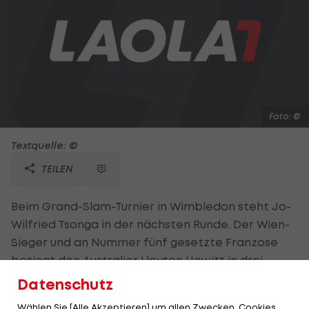
Foto: ©
Textquelle: ©
TEILEN
Beim Grand-Slam-Turnier in Wimbledon steht Jo-
Wilfried Tsonga in der nächsten Runde. Der Wien-
Sieger und an Nummer fünf gesetzte Franzose
besiegt den Australier Lleyton Hewitt in drei
Sätzen mit 6:3,6:4,6:4. Nicolas Almagro (ESP/12) liegt
Datenschutz
schon 0:2 hinten, ehe er den Belgier Olivier Rochus
Wählen Sie [Alle Akzeptieren] um allen Zwecken, Cookies