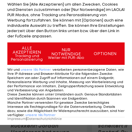
der nächsten Runde des mit 19,96 Millionen Euro
Wählen Sie [Alle Akzeptieren] um allen Zwecken, Cookies
und Diensten zuzustimmen oder [Nur Notwendige] im LAOLA1
dotierten Rasen-Grand-Slam-Turniers trifft der als
PUR Modus, ohne Tracking uns Peronsalisierung von
Nummer zwei gesetzte Nadal nun auf den
Werbung fortzufahren. Sie können mit [Optionen] auch eine
individuelle Auswahl zu treffen. Sie können Ihre Einstellungen
Tschechen Lukas Rosol, der sich gegen Ivan Dodig
jederzeit über den Button links unten bzw. über den Link in
aus Kroatien mit 6:4, 3:6, 7:6 (0), 7:5 durchsetzt.
der Fußzeile anpassen.
ALLE
Mehr zum Thema
NUR
AKZEPTIEREN
OPTIONEN
NOTWENDIGE
Tracking und
Weiter mit PUR-Abo
Personalisierung
Wir und
unsere
186
Partner
verarbeiten personenbezogene Daten, wie
Ihre IP-Adresse und Browser-Attribute für die folgenden Zwecke
:
Speichern von oder Zugriff auf Informationen auf einem Endgerät;
Personalisierte Werbung und Inhalte, Messung von Werbeleistung und
der Performance von Inhalten, Zielgruppenforschung sowie Entwicklung
und Verbesserung von Angeboten
.
Diese Zwecke können unter Umständen auch
:
Genaue Standortdaten
und Identifikation durch Scannen von Endgeräten
.
Manche Partner verwenden für gewisse Zwecke berechtigtes
Interesse als Rechtsgrundlage für die Datenverarbeitung. Details
dazu, sowie die Möglichkeit Ihr Widerspruchsrecht auszuüben, sind hier
verfügbar
:
unsere
186
Partner
Premier-League-
Sebastian O
Impressum
|
Datenschutzrichtlinie
Rückkehr! Jordan
scheitert in