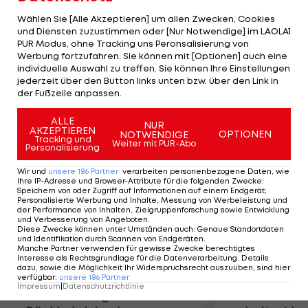
Espinosa mit 6:1, 3:6, 6:1. Ihre Landsfrau Maria
Wählen Sie [Alle Akzeptieren] um allen Zwecken, Cookies
Kirilenko gewinnt degen die Spanierin Lourdes
und Diensten zuzustimmen oder [Nur Notwendige] im LAOLA1
PUR Modus, ohne Tracking uns Peronsalisierung von
Dominguez Lino deutlich mit 6:1, 6:2. Maria
Werbung fortzufahren. Sie können mit [Optionen] auch eine
Sharapova kann ihre Partie gegen Tsvetana
individuelle Auswahl zu treffen. Sie können Ihre Einstellungen
Pironkova wegen Dunkelheit nicht fertig spielen
jederzeit über den Button links unten bzw. über den Link in
der Fußzeile anpassen.
(Stand: 7:6, 3:1).
ALLE
NUR
AKZEPTIEREN
Mehr zum Thema
OPTIONEN
NOTWENDIGE
Tracking und
Weiter mit PUR-Abo
Personalisierung
Wir und
unsere
186
Partner
verarbeiten personenbezogene Daten, wie
Ihre IP-Adresse und Browser-Attribute für die folgenden Zwecke
:
Speichern von oder Zugriff auf Informationen auf einem Endgerät;
Personalisierte Werbung und Inhalte, Messung von Werbeleistung und
der Performance von Inhalten, Zielgruppenforschung sowie Entwicklung
und Verbesserung von Angeboten
.
Diese Zwecke können unter Umständen auch
:
Genaue Standortdaten
und Identifikation durch Scannen von Endgeräten
.
Manche Partner verwenden für gewisse Zwecke berechtigtes
Interesse als Rechtsgrundlage für die Datenverarbeitung. Details
dazu, sowie die Möglichkeit Ihr Widerspruchsrecht auszuüben, sind hier
verfügbar
:
unsere
186
Partner
Impressum
|
Datenschutzrichtlinie
Premier-League-
Sebastian O