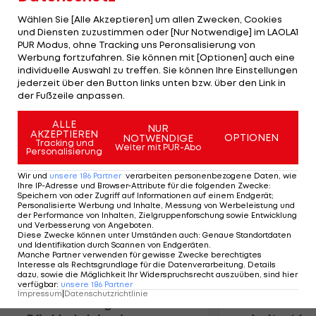
Dänin über den Nachfolger ihres Vaters.
Wählen Sie [Alle Akzeptieren] um allen Zwecken, Cookies
Wozniacki erklärt, dass sie Gespräche mit Martina
und Diensten zuzustimmen oder [Nur Notwendige] im LAOLA1
PUR Modus, ohne Tracking uns Peronsalisierung von
Navratilova über eine Zusammenarbeit geführt
Werbung fortzufahren. Sie können mit [Optionen] auch eine
habe, daraus sei aber letztlich nichts geworden.
individuelle Auswahl zu treffen. Sie können Ihre Einstellungen
Kein Geheimnis ist ihr neuer Freund: Golf-Ass Rory
jederzeit über den Button links unten bzw. über den Link in
der Fußzeile anpassen.
McIlroy.
ALLE
NUR
AKZEPTIEREN
Mehr zum Thema
OPTIONEN
NOTWENDIGE
Tracking und
Weiter mit PUR-Abo
Personalisierung
Wir und
unsere
186
Partner
verarbeiten personenbezogene Daten, wie
Ihre IP-Adresse und Browser-Attribute für die folgenden Zwecke
:
Speichern von oder Zugriff auf Informationen auf einem Endgerät;
Personalisierte Werbung und Inhalte, Messung von Werbeleistung und
der Performance von Inhalten, Zielgruppenforschung sowie Entwicklung
und Verbesserung von Angeboten
.
Diese Zwecke können unter Umständen auch
:
Genaue Standortdaten
und Identifikation durch Scannen von Endgeräten
.
Manche Partner verwenden für gewisse Zwecke berechtigtes
Interesse als Rechtsgrundlage für die Datenverarbeitung. Details
dazu, sowie die Möglichkeit Ihr Widerspruchsrecht auszuüben, sind hier
verfügbar
:
unsere
186
Partner
Impressum
|
Datenschutzrichtlinie
Premier-League-
Sebastian O