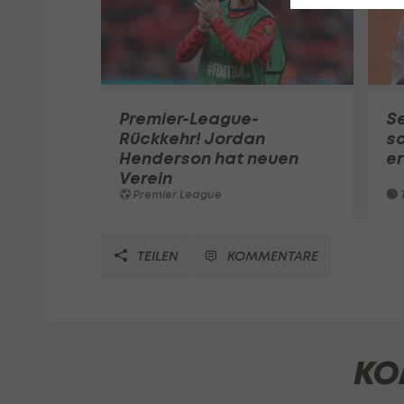
Premier-League-
S
Rückkehr! Jordan
sc
Henderson hat neuen
e
Verein
Premier League
T
TEILEN
KOMMENTARE
KO