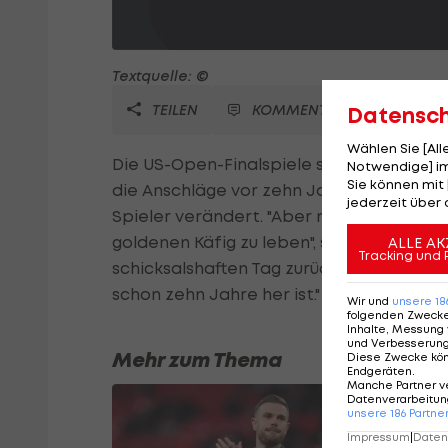
Textquelle: ©
TEILEN
KOMMENTARE
Datensc
Wählen Sie [Al
Die US-Open-Finalspiele stehen ganz im 
Notwendige] im
Sie können mit 
die Anschläge vor zehn Jahren erinnern.
jederzeit über 
Spieler verändert. "Aber man versucht im
goldenen Käfig zu leben", so Roger Feder
ALLE AK
Tracking und 
schicksalshaften Tag zurück. "Das hat mir
schon zehn Jahre her ist."
Wir und
unsere
18
folgenden Zweck
Inhalte, Messung 
und Verbesserun
Mehr zum Thema
Diese Zwecke kö
Endgeräten
.
Manche Partner v
Datenverarbeitung
unsere
186
Partne
Impressum
|
Datens