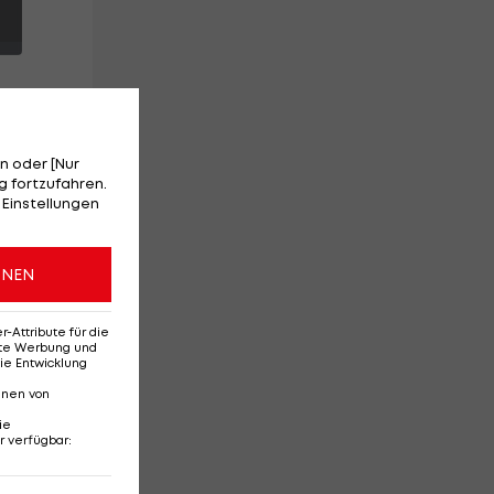
n oder [Nur
 fortzufahren.
 Einstellungen
ONEN
 es
Attribute für die
erte Werbung und
ie Entwicklung
nnen von
ie
r verfügbar
:
Ehemaliges Rapid-
Di