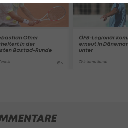
ebastian Ofner
ÖFB-Legionär ko
heitert in der
erneut in Dänemar
rsten Bastad-Runde
unter
ennis
International
6
MMENTARE