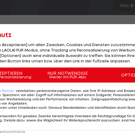
Foto: ©
hutz
le Akzeptieren] um allen Zwecken, Cookies und Diensten zuzustimme
Zeichen von 9/11. Eine Gedenkfeier am Sonntag soll an
 LAOLA1 PUR Modus, ohne Tracking uns Peronsalisierung von Werbung
[Optionen] auch eine individuelle Auswahl zu treffen. Sie können Ihre
 Seitdem hat sich auch das Sicherheitsdenken einiger
den Button links unten bzw. über den Link in der Fußzeile anpassen.
 Leben so sicher wie möglich zu sein, ohne in einem
er. Serena Williams erinnert sich mit Schrecken an den
ZEPTIEREN
NUR NOTWENDIGE
OPTI
Personalisierung
Weiter mit PUR-Abo
 wirklich Angst gemacht. Es ist schwer zu glauben, dass
6
Partner
verarbeiten personenbezogene Daten, wie Ihre IP-Adresse und Browser-
e
:
Speichern von oder Zugriff auf Informationen auf einem Endgerät; Personalisi
von Werbeleistung und der Performance von Inhalten, Zielgruppenforschung sow
g von Angeboten
.
nnen unter Umständen auch
:
Genaue Standortdaten und Identifikation durch Sca
erwenden für gewisse Zwecke berechtigtes Interesse als Rechtsgrundlage für d
. Details dazu, sowie die Möglichkeit Ihr Widerspruchsrecht auszuüben, sind hie
r
chutzrichtlinie