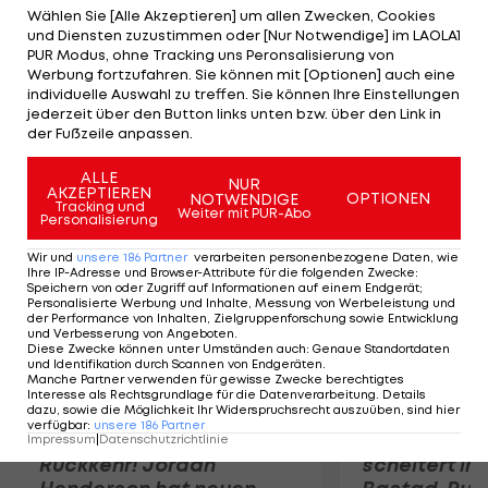
6:1 über Nuri Llagostera (ESP). Jelena Jankovic
Wählen Sie [Alle Akzeptieren] um allen Zwecken, Cookies
und Diensten zuzustimmen oder [Nur Notwendige] im LAOLA1
(SRB-11) fertigt in New York Alison Riske (USA) mit
PUR Modus, ohne Tracking uns Peronsalisierung von
6:2 6:0 ab und bekommt es nun mit Jelena Dokic
Werbung fortzufahren. Sie können mit [Optionen] auch eine
individuelle Auswahl zu treffen. Sie können Ihre Einstellungen
(AUS) zu tun. Andrea Petkovic (GER-10) gewinnt
jederzeit über den Button links unten bzw. über den Link in
gegen Ekaterina Bychkova (RUS) mit 6:2 und 6:2.
der Fußzeile anpassen.
ALLE
Mehr zum Thema
NUR
AKZEPTIEREN
OPTIONEN
NOTWENDIGE
Tracking und
Weiter mit PUR-Abo
Personalisierung
Wir und
unsere
186
Partner
verarbeiten personenbezogene Daten, wie
Ihre IP-Adresse und Browser-Attribute für die folgenden Zwecke
:
Speichern von oder Zugriff auf Informationen auf einem Endgerät;
Personalisierte Werbung und Inhalte, Messung von Werbeleistung und
der Performance von Inhalten, Zielgruppenforschung sowie Entwicklung
und Verbesserung von Angeboten
.
Diese Zwecke können unter Umständen auch
:
Genaue Standortdaten
und Identifikation durch Scannen von Endgeräten
.
Manche Partner verwenden für gewisse Zwecke berechtigtes
Interesse als Rechtsgrundlage für die Datenverarbeitung. Details
dazu, sowie die Möglichkeit Ihr Widerspruchsrecht auszuüben, sind hier
verfügbar
:
unsere
186
Partner
Premier-League-
Sebastian O
Impressum
|
Datenschutzrichtlinie
Rückkehr! Jordan
scheitert in