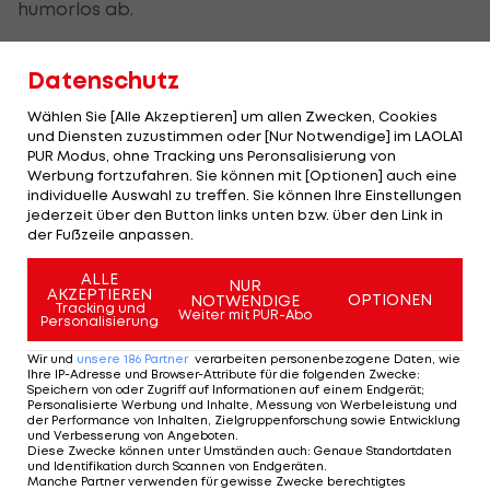
humorlos ab.
Halep hofft auf Revanche
Datenschutz
Petkovic hielt im zweiten Satz besser dagegen,
Wählen Sie [Alle Akzeptieren] um allen Zwecken, Cookies
gab dann aber ihren Aufschlag trotz 40:15-Führung
und Diensten zuzustimmen oder [Nur Notwendige] im LAOLA1
PUR Modus, ohne Tracking uns Peronsalisierung von
zum 3:2 ab und ärgerte sich über ihre Fehler.
Werbung fortzufahren. Sie können mit [Optionen] auch eine
individuelle Auswahl zu treffen. Sie können Ihre Einstellungen
Im Tiebreak spielten die Nerven nicht mit. Einige
jederzeit über den Button links unten bzw. über den Link in
der Fußzeile anpassen.
leichtfertige Fehler bescherten Halep nach 1:30
Stunden den ersten Matchball, den die Favoritin
ALLE
NUR
AKZEPTIEREN
mit der Vorhand nutzte.
OPTIONEN
NOTWENDIGE
Tracking und
Weiter mit PUR-Abo
Personalisierung
"Ich bin überglücklich. Ich habe jetzt viel
Wir und
unsere
186
Partner
verarbeiten personenbezogene Daten, wie
Selbstvertrauen. Maria ist ein großer Champion.
Ihre IP-Adresse und Browser-Attribute für die folgenden Zwecke
:
Speichern von oder Zugriff auf Informationen auf einem Endgerät;
Zuletzt habe ich in Madrid gegen sie verloren,
Personalisierte Werbung und Inhalte, Messung von Werbeleistung und
der Performance von Inhalten, Zielgruppenforschung sowie Entwicklung
vielleicht schaffe ich die Revanche."
und Verbesserung von Angeboten
.
Diese Zwecke können unter Umständen auch
:
Genaue Standortdaten
und Identifikation durch Scannen von Endgeräten
.
Manche Partner verwenden für gewisse Zwecke berechtigtes