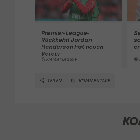
Premier-League-
S
Rückkehr! Jordan
sc
Henderson hat neuen
e
Verein
Premier League
T
TEILEN
KOMMENTARE
KO