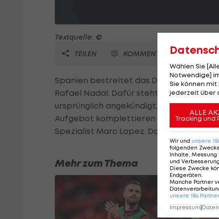
Textquelle: ©
Datensc
TEILEN
KOMMENTARE
Wählen Sie [Al
Notwendige] im
Spanien bestreitet das Davis-Cup-Viertelf
Sie können mit 
Rafael Nadal. Dafür steht aber David Fe
jederzeit über 
ursprünglich angekündigt, im Jahr 2012 f
ALLE AK
Aufgebot komplettieren Nicolas Almagro 
Tracking und 
Spezialist Marc Lopez. Das Viertelfinale
Wir und
unsere
18
folgenden Zweck
Inhalte, Messung 
Mehr zum Thema
und Verbesserun
Diese Zwecke kö
Endgeräten
.
Manche Partner v
Datenverarbeitung
unsere
186
Partne
Impressum
|
Datens