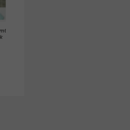
Klagenfurt
da
mmt
k
2. Liga
Fu
2