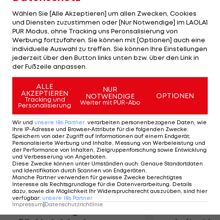
Wochen aus. Der Semifinalist des letzten Jahres
Wählen Sie [Alle Akzeptieren] um allen Zwecken, Cookies
wird nun mit Jo-Wilfried Tsonga, Julien Bennetau
und Diensten zuzustimmen oder [Nur Notwendige] im LAOLA1
PUR Modus, ohne Tracking uns Peronsalisierung von
und Michael Llodra antreten. Davis-Cup-Kapitän
Werbung fortzufahren. Sie können mit [Optionen] auch eine
Guy Forget wird einen weitern Spieler
individuelle Auswahl zu treffen. Sie können Ihre Einstellungen
nachnominieren. Für die USA spielen Mardy Fish,
jederzeit über den Button links unten bzw. über den Link in
der Fußzeile anpassen.
John Isner und die Bryan-Zwillinge.
ALLE
NUR
AKZEPTIEREN
Mehr zum Thema
OPTIONEN
NOTWENDIGE
Tracking und
Weiter mit PUR-Abo
Personalisierung
Wir und
unsere
186
Partner
verarbeiten personenbezogene Daten, wie
Ihre IP-Adresse und Browser-Attribute für die folgenden Zwecke
:
Speichern von oder Zugriff auf Informationen auf einem Endgerät;
Personalisierte Werbung und Inhalte, Messung von Werbeleistung und
der Performance von Inhalten, Zielgruppenforschung sowie Entwicklung
und Verbesserung von Angeboten
.
Diese Zwecke können unter Umständen auch
:
Genaue Standortdaten
und Identifikation durch Scannen von Endgeräten
.
Manche Partner verwenden für gewisse Zwecke berechtigtes
Interesse als Rechtsgrundlage für die Datenverarbeitung. Details
dazu, sowie die Möglichkeit Ihr Widerspruchsrecht auszuüben, sind hier
verfügbar
:
unsere
186
Partner
Impressum
|
Datenschutzrichtlinie
Premier-League-
Sebastian O