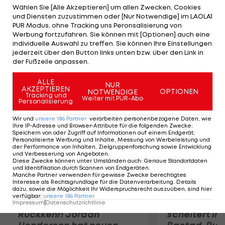
bestätigen, dass der Farbkontrast zwischen
Wählen Sie [Alle Akzeptieren] um allen Zwecken, Cookies
und Diensten zuzustimmen oder [Nur Notwendige] im LAOLA1
blauem Untergrund und dem gelben Ball größer
PUR Modus, ohne Tracking uns Peronsalisierung von
als bei allen anderen Kombinationen ist", sagt der
Werbung fortzufahren. Sie können mit [Optionen] auch eine
individuelle Auswahl zu treffen. Sie können Ihre Einstellungen
Rumäne. "Die Zukunft ist Blau, aber davon müssen
jederzeit über den Button links unten bzw. über den Link in
Sportler und Funktionäre erst überzeugt werden."
der Fußzeile anpassen.
ALLE
Mehr zum Thema
NUR
AKZEPTIEREN
OPTIONEN
NOTWENDIGE
Tracking und
Weiter mit PUR-Abo
Personalisierung
Wir und
unsere
186
Partner
verarbeiten personenbezogene Daten, wie
Ihre IP-Adresse und Browser-Attribute für die folgenden Zwecke
:
Speichern von oder Zugriff auf Informationen auf einem Endgerät;
Personalisierte Werbung und Inhalte, Messung von Werbeleistung und
der Performance von Inhalten, Zielgruppenforschung sowie Entwicklung
und Verbesserung von Angeboten
.
Diese Zwecke können unter Umständen auch
:
Genaue Standortdaten
und Identifikation durch Scannen von Endgeräten
.
Manche Partner verwenden für gewisse Zwecke berechtigtes
Interesse als Rechtsgrundlage für die Datenverarbeitung. Details
dazu, sowie die Möglichkeit Ihr Widerspruchsrecht auszuüben, sind hier
verfügbar
:
unsere
186
Partner
Premier-League-
Sebastian O
Impressum
|
Datenschutzrichtlinie
Rückkehr! Jordan
scheitert in