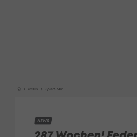
News
Sport-Mix
NEWS
287 Wochen! Federe