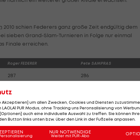
le nämlich ein weiterer großer Rivale erwachsen.
n
2010 schien Federers ganz große Zeit endgültig dem
 bei sieben Grand-Slam-Turnieren in Folge nur einmal
as Finale erreichen.
Roger FEDERER
Pete SAMPRAS
287
286
5 Mal
6 Mal
hutz
le Akzeptieren] um allen Zwecken, Cookies und Diensten zuzustimme
22 Jahre, 5 Monate
21 Jahre, 8 Monate
 LAOLA1 PUR Modus, ohne Tracking uns Peronsalisierung von Werbung
[Optionen] auch eine individuelle Auswahl zu treffen. Sie können Ihre
30 Jahre, 11 Monate
29 Jahre, 3 Monate
den Button links unten bzw. über den Link in der Fußzeile anpassen.
ZEPTIEREN
NUR NOTWENDIGE
237
102
OPTI
Personalisierung
Weiter mit PUR-Abo