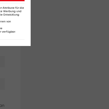
Attribute für die
erte Werbung und
ie Entwicklung
nnen von
ie
r verfügbar
:
man