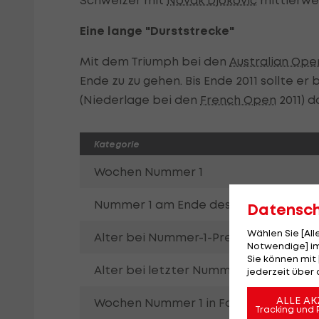
Schweizer mit
Novak Djokovic
mittlerwei
Eine lange "Durststrecke"
Mit dem Triumph bei den
Australian Ope
Ende zu zu gehen. Bis Ende 2011 sollte er
(Niederlage bei den
French Open
2011) d
Kategorie
Wochen Nummer 1
Nummer 1 am Ende des Jahres
Datensc
Wählen Sie [Al
Alter bei Nummer-1-Premiere
Notwendige] im
Sie können mit 
Alter bei letzter Nummer 1
jederzeit über 
ALLE AK
Wochen Nummer 1 in Folge
Tracking und 