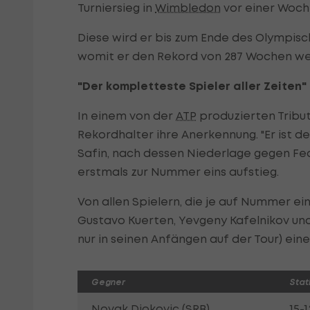
Turniersieg in
Wimbledon
vor einer Woche
Diese wird er bis zum Ende des Olympisc
womit er den Rekord von 287 Wochen wei
"Der kompletteste Spieler aller Zeiten"
In einem von der
ATP
produzierten Tribut
Rekordhalter ihre Anerkennung. "Er ist d
Safin, nach dessen Niederlage gegen Fe
erstmals zur Nummer eins aufstieg.
Von allen Spielern, die je auf Nummer ei
Gustavo Kuerten, Yevgeny Kafelnikov und 
nur in seinen Anfängen auf der Tour) eine
Gegner
Stati
Novak Djokovic (SRB)
15-1