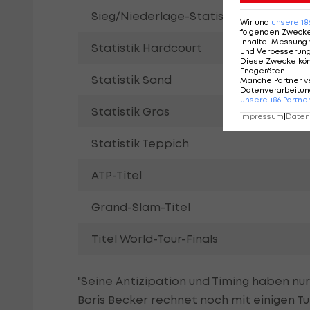
Sieg/Niederlage-Statistik
Wir und
unsere
18
folgenden Zweck
Inhalte, Messung 
Statistik Hardcourt
und Verbesserun
Diese Zwecke kö
Endgeräten
.
Statistik Sand
Manche Partner v
Datenverarbeitung
unsere
186
Partne
Statistik Gras
Impressum
|
Datens
Statistik Teppich
ATP-Titel
Grand-Slam-Titel
Titel World-Tour-Finals
"Seine Antizipation und Timing haben nur 
Boris Becker rechnet noch mit einigen Tur