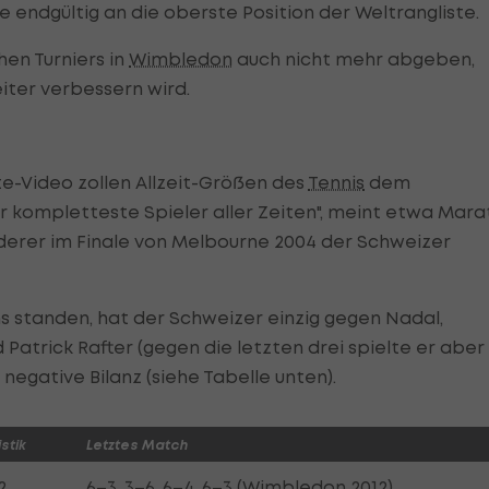
 endgültig an die oberste Position der Weltrangliste.
hen Turniers in
Wimbledon
auch nicht mehr abgeben,
ter verbessern wird.
e-Video zollen Allzeit-Größen des
Tennis
dem
er kompletteste Spieler aller Zeiten", meint etwa Mara
derer im Finale von Melbourne 2004 der Schweizer
ns standen, hat der Schweizer einzig gegen Nadal,
Patrick Rafter (gegen die letzten drei spielte er aber
 negative Bilanz (siehe Tabelle unten).
stik
Letztes Match
2
6–3, 3–6, 6–4, 6–3 (Wimbledon 2012)