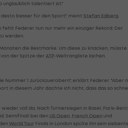
unglaublich talentiert ist."
 desto besser für den Sport", meint
Stefan Edberg
.
 fehlt Federer nun nur mehr ein einziger Rekord: Der
zu werden.
r Monaten die Bestmarke. Um diese zu knacken, müsste
 von der Spitze der
ATP
-Weltrangliste lachen.
die Nummer 1 zurückzuerobern", erklärt Federer. "Aber 
rt in diesem Jahr dachte ich nicht, dass das so schnel
wieder voll da. Nach Turniersiegen in Basel, Paris-Bercy
d, Semifinali bei den
US Open
,
French Open
und
 den
World Tour
Finals in London spülte ihn sein siebent