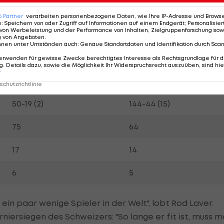
853-192 (81,6%)
762-222 (77,4%)
6
Partner
verarbeiten personenbezogene Daten, wie Ihre IP-Adresse und Browser-
e
:
Speichern von oder Zugriff auf Informationen auf einem Endgerät; Personalisi
von Werbeleistung und der Performance von Inhalten, Zielgruppenforschung sow
515-104 (51 Titel)
427-104 (36 Titel)
g von Angeboten
.
nnen unter Umständen auch
:
Genaue Standortdaten und Identifikation durch Sca
176-53 (10)
90-54 (3)
erwenden für gewisse Zwecke berechtigtes Interesse als Rechtsgrundlage für d
. Details dazu, sowie die Möglichkeit Ihr Widerspruchsrecht auszuüben, sind hie
r
112-16 (12)
101-20 (10)
chutzrichtlinie
50-19 (2)
144-44 (15)
75
64
17
14
6
5
ein paar wenige Spieler in der Welt", lobt Rod Laver.
niersiegen des Schweizers: "So lange er fit ist, muss 