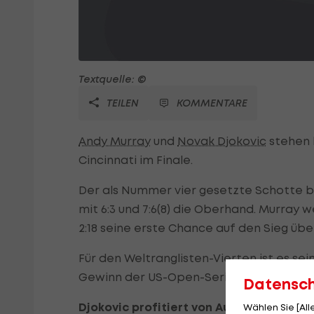
Textquelle: ©
TEILEN
KOMMENTARE
Andy Murray
und
Novak Djokovic
stehen b
Cincinnati im Finale.
Der als Nummer vier gesetzte Schotte 
mit 6:3 und 7:6(8) die Oberhand. Murray
2:18 seine erste Chance auf den Sieg üb
Für den Weltranglisten-Vierten ist es sei
Gewinn der US-Open-Series, der Turniers
Datensc
Djokovic profitiert von Aufgabe
Wählen Sie [Al