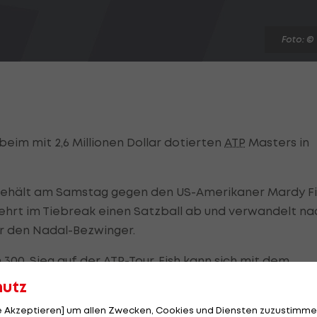
Foto: ©
eim mit 2,6 Millionen Dollar dotierten
ATP
Masters in
behält am Samstag gegen den US-Amerikaner Mardy Fi
 wehrt im Tiebreak einen Satzball ab und verwandelt na
er den Nadal-Bezwinger.
n 300. Sieg auf der
ATP-Tour
. Fish kann sich mit dem
erie vor den
US Open
, trösten.
hutz
le Akzeptieren] um allen Zwecken, Cookies und Diensten zuzustimme