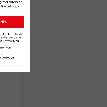
 fortzufahren.
 Einstellungen
ONEN
Attribute für die
erte Werbung und
ie Entwicklung
nnen von
ie
tel
r verfügbar
: