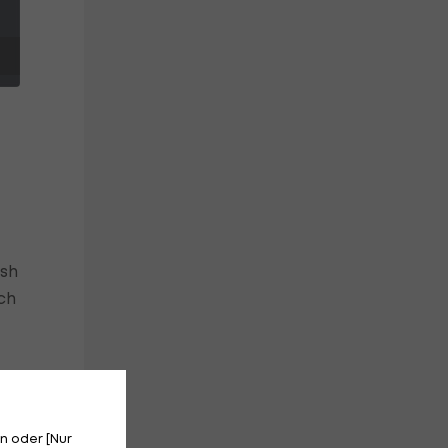
sh
ch
n oder [Nur