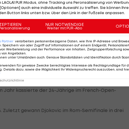
 LAOLA1 PUR Modus, ohne Tracking uns Peronsalisierung von Werbung
[Optionen] auch eine individuelle Auswahl zu treffen. Sie können Ihre
ovic
nicht nur zur Neuauflage des Australian-Open-
den Button links unten bzw. über den Link in der Fußzeile anpassen.
u jener des Cincinnati-Endspiels 2008 (Sieger Murray).
ZEPTIEREN
NUR NOTWENDIGE
OPTI
Personalisierung
Weiter mit PUR-Abo
ch nur 52 Minuten auf dem Platz, weil der Tscheche
uss.
6
Partner
verarbeiten personenbezogene Daten, wie Ihre IP-Adresse und Browser-
e
:
Speichern von oder Zugriff auf Informationen auf einem Endgerät; Personalisi
von Werbeleistung und der Performance von Inhalten, Zielgruppenforschung sow
g von Angeboten
.
nnen unter Umständen auch
:
Genaue Standortdaten und Identifikation durch Sca
nen sechsten Masters-1000-Sieg in diesem Jahr und
erwenden für gewisse Zwecke berechtigtes Interesse als Rechtsgrundlage für d
he sorgte er in Montreal mit seinem fünften Masters-Ti
. Details dazu, sowie die Möglichkeit Ihr Widerspruchsrecht auszuüben, sind hie
r
chutzrichtlinie
em Jahr kassierte der 24-Jährige im French-Open-
. Zuletzt gewann Djokovic im Rom-Semifinale in drei