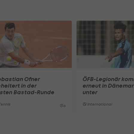
ebastian Ofner
ÖFB-Legionär ko
heitert in der
erneut in Dänemar
rsten Bastad-Runde
unter
ennis
International
6