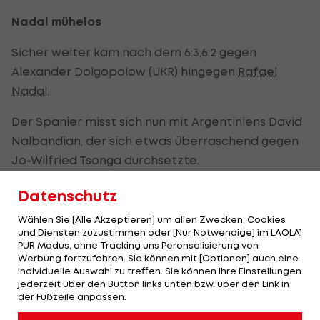
Nadal mühelos
Sicher weiter kam nach dem 6:3,6:2 gegen
Alexander Dolgopolow (UKR) hingegen
Rafael
Nadal
.
Der Spanier misst sich nun mit Argentiniens David
Nalbandian, der sich etwas überraschend gegen
Jo-Wilfried Tsonga durchsetzte.
"Werde besser"
Datenschutz
Wählen Sie [Alle Akzeptieren] um allen Zwecken, Cookies
Zumindest einen Satz lang ließ Titelverteidiger
und Diensten zuzustimmen oder [Nur Notwendige] im LAOLA1
Novak Djokovic
im Achtelfinale des
ATP
-1000-
PUR Modus, ohne Tracking uns Peronsalisierung von
Werbung fortzufahren. Sie können mit [Optionen] auch eine
Turniers von Indian Wells leichte Schwächen
individuelle Auswahl zu treffen. Sie können Ihre Einstellungen
erkennen.
jederzeit über den Button links unten bzw. über den Link in
der Fußzeile anpassen.
Am Ende setzte sich der serbische