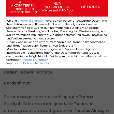
ALLE
NUR
AKZEPTIEREN
Weltranglisten-Erste gegen den Spanier Pablo
OPTIONEN
NOTWENDIGE
Tracking und
Weiter mit PUR-Abo
Personalisierung
Andujar aber schließlich doch klar mit 6:0, 6:7 (5), 6:1
durch.
Wir und
unsere
186
Partner
verarbeiten personenbezogene Daten, wie
Ihre IP-Adresse und Browser-Attribute für die folgenden Zwecke
:
Speichern von oder Zugriff auf Informationen auf einem Endgerät;
"Ich werde besser, je länger das Turnier dauert. Ich
Personalisierte Werbung und Inhalte, Messung von Werbeleistung und
der Performance von Inhalten, Zielgruppenforschung sowie Entwicklung
denke, im ersten und dritten Satz war ich schon
und Verbesserung von Angeboten
.
Diese Zwecke können unter Umständen auch
:
Genaue Standortdaten
so gut wie im Vorjahr", meinte der
und Identifikation durch Scannen von Endgeräten
.
Manche Partner verwenden für gewisse Zwecke berechtigtes
Weltranglistenerste aus Serbien. Vor einem Jahr
Interesse als Rechtsgrundlage für die Datenverarbeitung. Details
dazu, sowie die Möglichkeit Ihr Widerspruchsrecht auszuüben, sind hier
war Djokovic in Indian Wells auf dem Weg zu seiner
verfügbar
:
unsere
186
Partner
Impressum
|
Datenschutzrichtlinie
41:0 Siegesserie, die erst bei den
French Open
gegen Federer endete.
Berdych out
Bereits ausgeschieden ist hingegen Tomas
Berdych: Der an sieben gesetzte Tscheche
unterlag dem an zwölf gereihten Nicolas Almagro