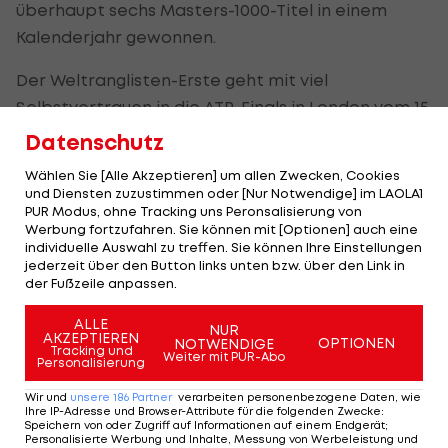
überhaupt sechs Masters-1000-Titel in einem
Kalenderjahr gewonnen.
Der Weltranglisten-Erste geht mit viel
Selbstvertrauen in die
ATP
-Finals in London vom 15.
bis 22. November.
Datenschutz
"Stolz und glücklich"
Wählen Sie [Alle Akzeptieren] um allen Zwecken, Cookies
und Diensten zuzustimmen oder [Nur Notwendige] im LAOLA1
PUR Modus, ohne Tracking uns Peronsalisierung von
"Ich bin natürlich sehr stolz und sehr glücklich, dass
Werbung fortzufahren. Sie können mit [Optionen] auch eine
ich diesen Titel wieder gewonnen habe", freute
individuelle Auswahl zu treffen. Sie können Ihre Einstellungen
jederzeit über den Button links unten bzw. über den Link in
sich Djokovic.
der Fußzeile anpassen.
"Es ist ein großartiges Turnier und die besten
ALLE
NUR
AKZEPTIEREN
Spieler der Welt waren hier." Djokovic ist auch der
OPTIONEN
NOTWENDIGE
Tracking und
Weiter mit PUR-Abo
Personalisierung
erste Spieler, der in Paris-Bercy im Osten der
Seine-Stadt schon vier Titel (zuletzt drei in Folge)
Wir und
unsere
186
Partner
verarbeiten personenbezogene Daten, wie
Ihre IP-Adresse und Browser-Attribute für die folgenden Zwecke
:
gewonnen hat.
Speichern von oder Zugriff auf Informationen auf einem Endgerät;
Personalisierte Werbung und Inhalte, Messung von Werbeleistung und