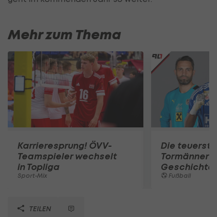
Mehr zum Thema
Karrieresprung! ÖVV-
Die teuerst
Teamspieler wechselt
Tormänner d
in Topliga
Geschichte
Sport-Mix
Fußball
TEILEN