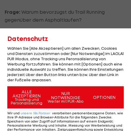
Frage:
Warum bevorzugst du Trail Running
gegenüber dem Asphaltlaufen?
Kröll:
Ich bin früher sehr viel auf der Straße
Datenschutz
gelaufen, nur was mich daran stört ist, immer
Wählen Sie [Alle Akzeptieren] um allen Zwecken, Cookies
wenn ich Straße oder Asphalt höre, höre ich
und Diensten zuzustimmen oder [Nur Notwendige] im LAOLA1
gleichzeitig Verkehr und das gefällt mir nicht.
PUR Modus, ohne Tracking uns Peronsalisierung von
Werbung fortzufahren. Sie können mit [Optionen] auch eine
Daher laufe ich lieber im Gelände und der
individuelle Auswahl zu treffen. Sie können Ihre Einstellungen
Untergrund dort ist auch für meine Gelenke viel,
jederzeit über den Button links unten bzw. über den Link in
der Fußzeile anpassen.
viel schonender.
ALLE
NUR
AKZEPTIEREN
OPTIONEN
NOTWENDIGE
Frage:
Was motiviert dich, dass du dich immer
Tracking und
Weiter mit PUR-Abo
Personalisierung
wieder diesen Wettkampfstrapazen aussetzt?
Wir und
unsere
186
Partner
verarbeiten personenbezogene Daten, wie
Ihre IP-Adresse und Browser-Attribute für die folgenden Zwecke
:
Speichern von oder Zugriff auf Informationen auf einem Endgerät;
Kröll:
Ich glaube das Laufen ist mittlerweile schon
Personalisierte Werbung und Inhalte, Messung von Werbeleistung und
eine Sucht. Ich bin richtig süchtig nach dem
der Performance von Inhalten, Zielgruppenforschung sowie Entwicklung