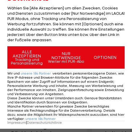
Jährigen stehen mit Wout Poels, Rob Ruijgh,
Wählen Sie [Alle Akzeptieren] um allen Zwecken, Cookies
Lieuwe Westra und Kenny van Hummel vier
und Diensten zuzustimmen oder [Nur Notwendige] im LAOLA1
PUR Modus, ohne Tracking uns Peronsalisierung von
weitere Niederländer im Aufgebot, das von Kris
Werbung fortzufahren. Sie können mit [Optionen] auch eine
Boeckmans (Belgien), Gustav Larsson (Schweden),
individuelle Auswahl zu treffen. Sie können Ihre Einstellungen
Marco Marcato (Italien) und Rafael Valls (Spanien)
jederzeit über den Button links unten bzw. über den Link in
der Fußzeile anpassen.
komplettiert wird.
ALLE
NUR
AKZEPTIEREN
Mehr zum Thema
OPTIONEN
NOTWENDIGE
Tracking und
Weiter mit PUR-Abo
Personalisierung
Wir und
unsere
186
Partner
verarbeiten personenbezogene Daten, wie
Ihre IP-Adresse und Browser-Attribute für die folgenden Zwecke
:
Speichern von oder Zugriff auf Informationen auf einem Endgerät;
Personalisierte Werbung und Inhalte, Messung von Werbeleistung und
der Performance von Inhalten, Zielgruppenforschung sowie Entwicklung
und Verbesserung von Angeboten
.
Diese Zwecke können unter Umständen auch
:
Genaue Standortdaten
und Identifikation durch Scannen von Endgeräten
.
Manche Partner verwenden für gewisse Zwecke berechtigtes
Interesse als Rechtsgrundlage für die Datenverarbeitung. Details
dazu, sowie die Möglichkeit Ihr Widerspruchsrecht auszuüben, sind hier
verfügbar
:
unsere
186
Partner
Impressum
|
Datenschutzrichtlinie
Premier-League-
Sebastian O