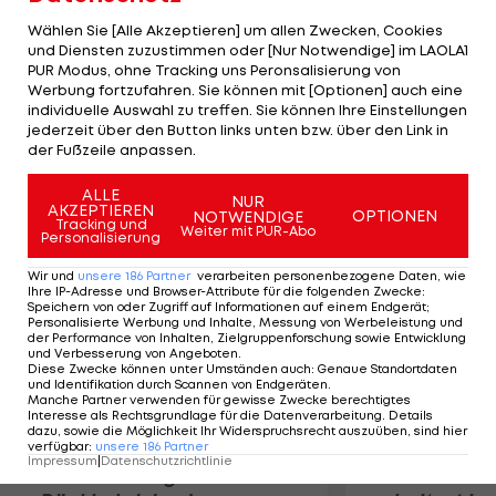
Rundfahren binnen weniger Wochen zu gewinnen.
Wählen Sie [Alle Akzeptieren] um allen Zwecken, Cookies
Wichtigste Helfer Hesjedals sind Tom Danielson,
und Diensten zuzustimmen oder [Nur Notwendige] im LAOLA1
PUR Modus, ohne Tracking uns Peronsalisierung von
Christian Vande Velde und Dan Martin.
Werbung fortzufahren. Sie können mit [Optionen] auch eine
Desweiteren sind Tyler Farrar, Robbie Hunter,
individuelle Auswahl zu treffen. Sie können Ihre Einstellungen
David Millar, Johan Vansummeren und David
jederzeit über den Button links unten bzw. über den Link in
der Fußzeile anpassen.
Zabriskie nominiert.
ALLE
NUR
AKZEPTIEREN
Mehr zum Thema
OPTIONEN
NOTWENDIGE
Tracking und
Weiter mit PUR-Abo
Personalisierung
Wir und
unsere
186
Partner
verarbeiten personenbezogene Daten, wie
Ihre IP-Adresse und Browser-Attribute für die folgenden Zwecke
:
Speichern von oder Zugriff auf Informationen auf einem Endgerät;
Personalisierte Werbung und Inhalte, Messung von Werbeleistung und
der Performance von Inhalten, Zielgruppenforschung sowie Entwicklung
und Verbesserung von Angeboten
.
Diese Zwecke können unter Umständen auch
:
Genaue Standortdaten
und Identifikation durch Scannen von Endgeräten
.
Manche Partner verwenden für gewisse Zwecke berechtigtes
Interesse als Rechtsgrundlage für die Datenverarbeitung. Details
dazu, sowie die Möglichkeit Ihr Widerspruchsrecht auszuüben, sind hier
verfügbar
:
unsere
186
Partner
Impressum
|
Datenschutzrichtlinie
Premier-League-
Sebastian O