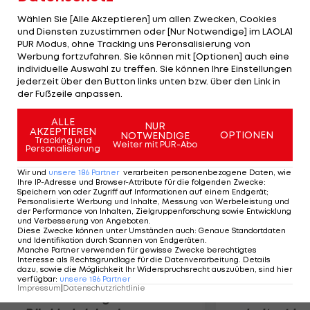
gesundheitlicher Probleme bin ich beinahe
Wählen Sie [Alle Akzeptieren] um allen Zwecken, Cookies
dieselbe Zeit gefahren wie im vergangenen Jahr."
und Diensten zuzustimmen oder [Nur Notwendige] im LAOLA1
PUR Modus, ohne Tracking uns Peronsalisierung von
Andererseits kann sich der entthronte
Werbung fortzufahren. Sie können mit [Optionen] auch eine
Vorjahressieger nur schwer mit dem zweiten Platz
individuelle Auswahl zu treffen. Sie können Ihre Einstellungen
anfreunden. "Das Ergebnis ist für mich eine
jederzeit über den Button links unten bzw. über den Link in
der Fußzeile anpassen.
bittere Enttäuschung!"
ALLE
NUR
AKZEPTIEREN
Mehr zum Thema
OPTIONEN
NOTWENDIGE
Tracking und
Weiter mit PUR-Abo
Personalisierung
Wir und
unsere
186
Partner
verarbeiten personenbezogene Daten, wie
Ihre IP-Adresse und Browser-Attribute für die folgenden Zwecke
:
Speichern von oder Zugriff auf Informationen auf einem Endgerät;
Personalisierte Werbung und Inhalte, Messung von Werbeleistung und
der Performance von Inhalten, Zielgruppenforschung sowie Entwicklung
und Verbesserung von Angeboten
.
Diese Zwecke können unter Umständen auch
:
Genaue Standortdaten
und Identifikation durch Scannen von Endgeräten
.
Manche Partner verwenden für gewisse Zwecke berechtigtes
Interesse als Rechtsgrundlage für die Datenverarbeitung. Details
dazu, sowie die Möglichkeit Ihr Widerspruchsrecht auszuüben, sind hier
verfügbar
:
unsere
186
Partner
Impressum
|
Datenschutzrichtlinie
Premier-League-
Sebastian O