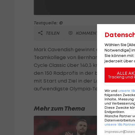
Textquelle: ©
TEILEN
KOMMENTARE
Datensc
Wählen Sie [Al
Mark Cavendish gewinnt den Test für da
Notwendige] im
Sie können mit 
Teamkollege von Bernhard Eisel bei HT
jederzeit über 
Cycle Classic über 140,3 km vor dem Ital
den 150 Radprofis in der britischen Haup
ALLE AK
Tracking und 
mit Start und Ziel in der Londoner Innen
aufwendigste Olympia-Test.
Wir und
unsere
18
folgenden Zweck
Inhalte, Messung 
und Verbesserun
Mehr zum Thema
Diese Zwecke kö
Endgeräten
.
Manche Partner v
Datenverarbeitung
unsere
186
Partne
Impressum
|
Datens