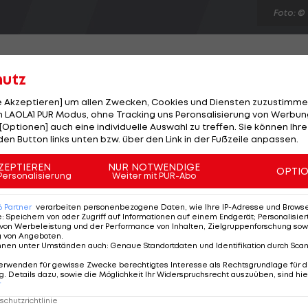
Foto: ©
hutz
le Akzeptieren] um allen Zwecken, Cookies und Diensten zuzustimme
s olympische Straßenradrennen in London 2012. Der
 LAOLA1 PUR Modus, ohne Tracking uns Peronsalisierung von Werbung
[Optionen] auch eine individuelle Auswahl zu treffen. Sie können Ihre
C Highroad entscheidet am Sonntag das London-Surrey
den Button links unten bzw. über den Link in der Fußzeile anpassen.
iener Sascha Modolo für sich. Tausende Zuschauer jube
tstadt zu. Österreicher ist keiner am Start. Das Renne
ZEPTIEREN
NUR NOTWENDIGE
OPTI
Personalisierung
Weiter mit PUR-Abo
stadt ist aufgrund der vielen Straßensperren der bishe
6
Partner
verarbeiten personenbezogene Daten, wie Ihre IP-Adresse und Browser-
e
:
Speichern von oder Zugriff auf Informationen auf einem Endgerät; Personalisi
von Werbeleistung und der Performance von Inhalten, Zielgruppenforschung sow
g von Angeboten
.
nnen unter Umständen auch
:
Genaue Standortdaten und Identifikation durch Sca
erwenden für gewisse Zwecke berechtigtes Interesse als Rechtsgrundlage für d
. Details dazu, sowie die Möglichkeit Ihr Widerspruchsrecht auszuüben, sind hie
r
chutzrichtlinie