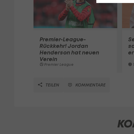
Premier-League-
S
Rückkehr! Jordan
sc
Henderson hat neuen
e
Verein
Premier League
T
TEILEN
KOMMENTARE
KO