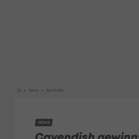
News
Sport-Mix
NEWS
Cavendish gewinn