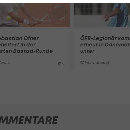
ebastian Ofner
ÖFB-Legionär ko
heitert in der
erneut in Dänemar
rsten Bastad-Runde
unter
ennis
International
6
MMENTARE