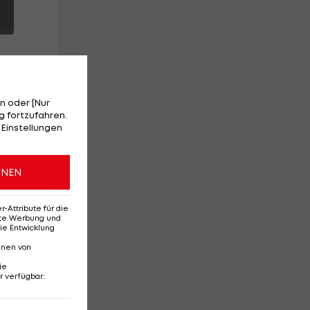
n oder [Nur
 fortzufahren.
 Einstellungen
ln
n
ONEN
r
Attribute für die
erte Werbung und
ie Entwicklung
nnen von
ie
r verfügbar
:
Ehemaliges Rapid-
Di