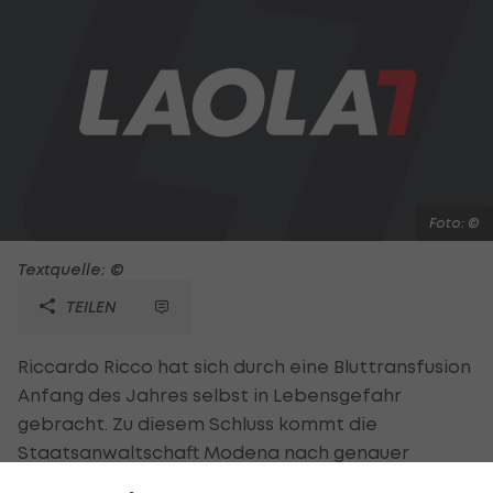
Foto: ©
Textquelle: ©
TEILEN
Riccardo Ricco hat sich durch eine Bluttransfusion
Anfang des Jahres selbst in Lebensgefahr
gebracht. Zu diesem Schluss kommt die
Staatsanwaltschaft Modena nach genauer
Prüfung des Falls. Die Abschlussergebnisse sind