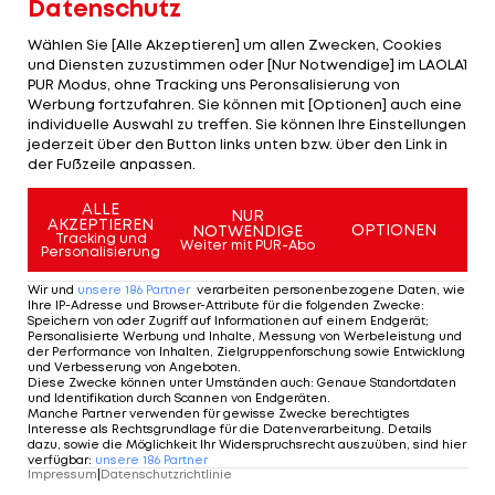
Datenschutz
laut "Gazzetta dello Sport" eindeutig. Drei
Gutachter kamen zum Schluss, dass die
Wählen Sie [Alle Akzeptieren] um allen Zwecken, Cookies
und Diensten zuzustimmen oder [Nur Notwendige] im LAOLA1
Erkrankung des Ö-Tour-Siegers von 2010, durch
PUR Modus, ohne Tracking uns Peronsalisierung von
eine nicht fachgerechte Bluttransfusion
Werbung fortzufahren. Sie können mit [Optionen] auch eine
individuelle Auswahl zu treffen. Sie können Ihre Einstellungen
verursacht wurde. Ricco gestand zunächst, ehe er
jederzeit über den Button links unten bzw. über den Link in
seine Aussage widerrief. Ihm droht eine
der Fußzeile anpassen.
lebenslange Sperre.
ALLE
NUR
AKZEPTIEREN
OPTIONEN
NOTWENDIGE
Tracking und
Mehr zum Thema
Weiter mit PUR-Abo
Personalisierung
Wir und
unsere
186
Partner
verarbeiten personenbezogene Daten, wie
Ihre IP-Adresse und Browser-Attribute für die folgenden Zwecke
:
Speichern von oder Zugriff auf Informationen auf einem Endgerät;
Personalisierte Werbung und Inhalte, Messung von Werbeleistung und
der Performance von Inhalten, Zielgruppenforschung sowie Entwicklung
und Verbesserung von Angeboten
.
Diese Zwecke können unter Umständen auch
:
Genaue Standortdaten
und Identifikation durch Scannen von Endgeräten
.
Manche Partner verwenden für gewisse Zwecke berechtigtes
Interesse als Rechtsgrundlage für die Datenverarbeitung. Details
dazu, sowie die Möglichkeit Ihr Widerspruchsrecht auszuüben, sind hier
verfügbar
:
unsere
186
Partner
Impressum
|
Datenschutzrichtlinie