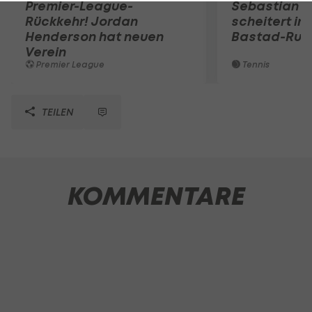
Premier-League-
Sebastian O
Rückkehr! Jordan
scheitert in
Henderson hat neuen
Bastad-Run
Verein
Premier League
Tennis
TEILEN
KOMMENTARE