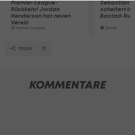
Premier-League-
Sebastian O
Rückkehr! Jordan
scheitert in
Henderson hat neuen
Bastad-Run
Verein
Premier League
Tennis
TEILEN
KOMMENTARE