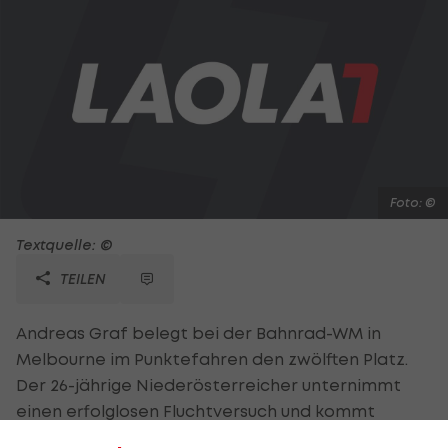
Foto: ©
Textquelle: ©
TEILEN
Andreas Graf belegt bei der Bahnrad-WM in
Melbourne im Punktefahren den zwölften Platz.
Der 26-jährige Niederösterreicher unternimmt
einen erfolglosen Fluchtversuch und kommt
letztlich auf zwei Punkte. Weltmeister wird der