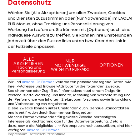
Datenschutz
Australier Cameron Meyer dank eines
Rundengewinns knapp vor Schluss. Für ihn ist es
Wählen Sie [Alle Akzeptieren] um allen Zwecken, Cookies
und Diensten zuzustimmen oder [Nur Notwendige] im LAOLA1
der dritte WM-Titel im Punktefahren nach 2009
PUR Modus, ohne Tracking uns Peronsalisierung von
und 2010. Zweiter wird Ben Swift (GBR) vor Kenny
Werbung fortzufahren. Sie können mit [Optionen] auch eine
individuelle Auswahl zu treffen. Sie können Ihre Einstellungen
de Ketele (BEL). Graf tritt zum Abschluss am
jederzeit über den Button links unten bzw. über den Link in
Sonntag mit Andreas Müller im Madison-Bewerb
der Fußzeile anpassen.
an.
ALLE
NUR
AKZEPTIEREN
OPTIONEN
NOTWENDIGE
Tracking und
Mehr zum Thema
Weiter mit PUR-Abo
Personalisierung
Wir und
unsere
186
Partner
verarbeiten personenbezogene Daten, wie
Ihre IP-Adresse und Browser-Attribute für die folgenden Zwecke
:
Speichern von oder Zugriff auf Informationen auf einem Endgerät;
Personalisierte Werbung und Inhalte, Messung von Werbeleistung und
der Performance von Inhalten, Zielgruppenforschung sowie Entwicklung
und Verbesserung von Angeboten
.
Diese Zwecke können unter Umständen auch
:
Genaue Standortdaten
und Identifikation durch Scannen von Endgeräten
.
Manche Partner verwenden für gewisse Zwecke berechtigtes
Interesse als Rechtsgrundlage für die Datenverarbeitung. Details
dazu, sowie die Möglichkeit Ihr Widerspruchsrecht auszuüben, sind hier
verfügbar
:
unsere
186
Partner
Impressum
|
Datenschutzrichtlinie