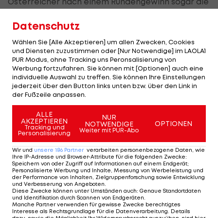
Österreicher nach einem Rundengewinn sogar die
Führung, büßten den Vorsprung aber wieder ein.
Datenschutz
Im Finish drehten Müller (NÖ RadUnion) und Graf
Wählen Sie [Alle Akzeptieren] um allen Zwecken, Cookies
(Wels) noch einmal auf und belegten bei den
und Diensten zuzustimmen oder [Nur Notwendige] im LAOLA1
PUR Modus, ohne Tracking uns Peronsalisierung von
letzten zwei Punktewertungen jeweils Rang drei,
Werbung fortzufahren. Sie können mit [Optionen] auch eine
eine Niederlage gegen das niederländische Duo
individuelle Auswahl zu treffen. Sie können Ihre Einstellungen
jederzeit über den Button links unten bzw. über den Link in
im letzten Sprint brachte sie aber um die
der Fußzeile anpassen.
Medaille.
ALLE
NUR
AKZEPTIEREN
"Auch wenn es weh tut, so knapp zu scheitern,
OPTIONEN
NOTWENDIGE
Tracking und
Weiter mit PUR-Abo
Personalisierung
heute haben wir alles richtig gemacht, mehr war
nicht drinnen", sagte Graf.
Wir und
unsere
186
Partner
verarbeiten personenbezogene Daten, wie
Ihre IP-Adresse und Browser-Attribute für die folgenden Zwecke
:
Speichern von oder Zugriff auf Informationen auf einem Endgerät;
Meares mit WR, elftes Gold für Hoy
Personalisierte Werbung und Inhalte, Messung von Werbeleistung und
der Performance von Inhalten, Zielgruppenforschung sowie Entwicklung
und Verbesserung von Angeboten
.
Die Australierin Anna Meares stellte zum
Diese Zwecke können unter Umständen auch
:
Genaue Standortdaten
und Identifikation durch Scannen von Endgeräten
.
Abschluss im 500 m-Zeitfahren einen neuen
Manche Partner verwenden für gewisse Zwecke berechtigtes
Interesse als Rechtsgrundlage für die Datenverarbeitung. Details
Weltrekord auf.
dazu, sowie die Möglichkeit Ihr Widerspruchsrecht auszuüben, sind hier