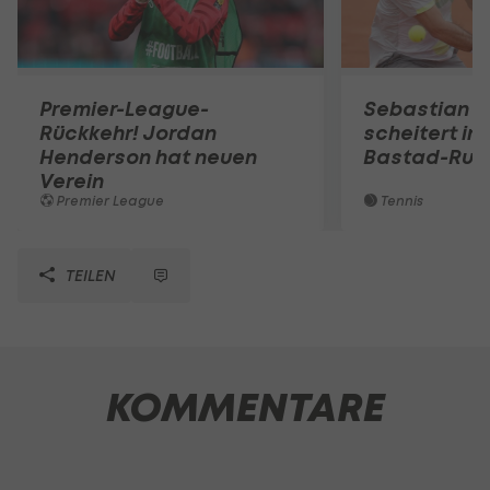
Premier-League-
Sebastian O
Rückkehr! Jordan
scheitert in
Henderson hat neuen
Bastad-Run
Verein
Premier League
Tennis
TEILEN
KOMMENTARE