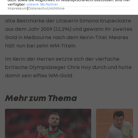
verfügbar
:
unsere
186
Partner
Impressum
|
Datenschutzrichtlinie
Meares siegte in 33,010, verbesserte damit die
alte Bestmarke der Litauerin Simona Krupeckaite
aus dem Jahr 2009 (33,296) und gewann ihr zweites
Gold in Melbourne nach dem Keirin-Titel. Meares
hält nun bei zehn WM-Titeln.
Im Kerin der Herren setzte sich der vierfache
britische Olympiasieger Chris Hoy durch und holte
damit sein elftes WM-Gold.
Mehr zum Thema