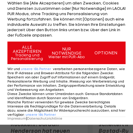
mich sei. Andere Nationen denken da anders,
Wählen Sie [Alle Akzeptieren] um allen Zwecken, Cookies
und Diensten zuzustimmen oder [Nur Notwendige] im LAOLA1
daher ist es nicht nachvollziehbar, dass sich der
PUR Modus, ohne Tracking uns Peronsalisierung von
ÖRV auf zwei Sprinter festlegt", so der 29-Jährige.
Werbung fortzufahren. Sie können mit [Optionen] auch eine
individuelle Auswahl zu treffen. Sie können Ihre Einstellungen
Rohregger ist unsicher, ob er in Zukunft Rennen für
jederzeit über den Button links unten bzw. über den Link in
den ÖRV bestreiten wird.
der Fußzeile anpassen.
Mehr zum Thema
ALLE
NUR
AKZEPTIEREN
OPTIONEN
NOTWENDIGE
Tracking und
Weiter mit PUR-Abo
Personalisierung
Wir und
unsere
186
Partner
verarbeiten personenbezogene Daten, wie
Ihre IP-Adresse und Browser-Attribute für die folgenden Zwecke
:
Speichern von oder Zugriff auf Informationen auf einem Endgerät;
Personalisierte Werbung und Inhalte, Messung von Werbeleistung und
der Performance von Inhalten, Zielgruppenforschung sowie Entwicklung
und Verbesserung von Angeboten
.
Diese Zwecke können unter Umständen auch
:
Genaue Standortdaten
und Identifikation durch Scannen von Endgeräten
.
Manche Partner verwenden für gewisse Zwecke berechtigtes
Interesse als Rechtsgrundlage für die Datenverarbeitung. Details
dazu, sowie die Möglichkeit Ihr Widerspruchsrecht auszuüben, sind hier
verfügbar
:
unsere
186
Partner
Premier-League-
Sebastian O
Impressum
|
Datenschutzrichtlinie
Rückkehr! Jordan
scheitert in
Henderson hat neuen
Bastad-Run