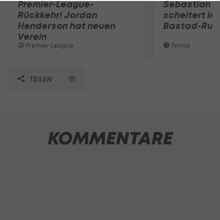
Premier-League-
Sebastian O
Rückkehr! Jordan
scheitert in
Henderson hat neuen
Bastad-Run
Verein
Premier League
Tennis
TEILEN
KOMMENTARE