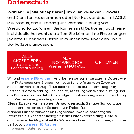
Datenschutz
Schlägerei zwischen die Fronten geraten war und
durch herumfliegendes Glas eine
Wählen Sie [Alle Akzeptieren] um allen Zwecken, Cookies
und Diensten zuzustimmen oder [Nur Notwendige] im LAOLA1
Hornhautverletzung am linken Auge erlitten hatte.
PUR Modus, ohne Tracking uns Peronsalisierung von
Ein Augenspezialist wird zusammen mit
Werbung fortzufahren. Sie können mit [Optionen] auch eine
individuelle Auswahl zu treffen. Sie können Ihre Einstellungen
Verantwortlichen der Spurs am 5. Juli eine
jederzeit über den Button links unten bzw. über den Link in
Entscheidung über Parkers Antreten bei Olympia
der Fußzeile anpassen.
treffen.
ALLE
NUR
AKZEPTIEREN
OPTIONEN
NOTWENDIGE
Tracking und
Mehr zum Thema
Weiter mit PUR-Abo
Personalisierung
Wir und
unsere
186
Partner
verarbeiten personenbezogene Daten, wie
Ihre IP-Adresse und Browser-Attribute für die folgenden Zwecke
:
Speichern von oder Zugriff auf Informationen auf einem Endgerät;
Personalisierte Werbung und Inhalte, Messung von Werbeleistung und
der Performance von Inhalten, Zielgruppenforschung sowie Entwicklung
und Verbesserung von Angeboten
.
Diese Zwecke können unter Umständen auch
:
Genaue Standortdaten
und Identifikation durch Scannen von Endgeräten
.
Manche Partner verwenden für gewisse Zwecke berechtigtes
Interesse als Rechtsgrundlage für die Datenverarbeitung. Details
dazu, sowie die Möglichkeit Ihr Widerspruchsrecht auszuüben, sind hier
verfügbar
:
unsere
186
Partner
Impressum
|
Datenschutzrichtlinie