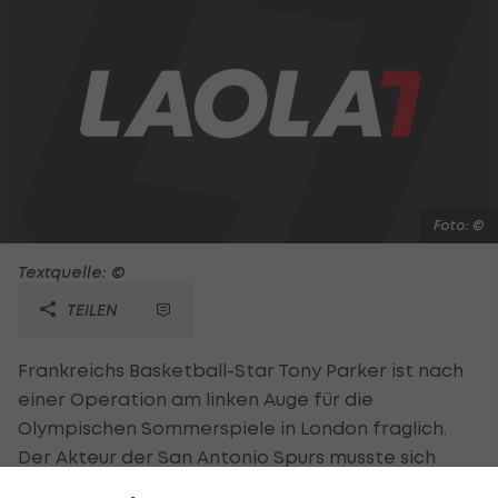
Foto: ©
Textquelle: ©
TEILEN
Frankreichs Basketball-Star Tony Parker ist nach
einer Operation am linken Auge für die
Olympischen Sommerspiele in London fraglich.
Der Akteur der San Antonio Spurs musste sich
dem Eingriff unterziehen, da er bei einer