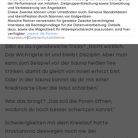
der Performance von Inhalten, Zielgruppenforschung sowie Entwicklung
langfristigen Diätplänen. „Das kostet zu viel
und Verbesserung von Angeboten
.
Diese Zwecke können unter Umständen auch
:
Genaue Standortdaten
Substanz, darum ist es mir am liebsten, die
und Identifikation durch Scannen von Endgeräten
.
Manche Partner verwenden für gewisse Zwecke berechtigtes
ganzen sechs Kilo in der letzten Woche
Interesse als Rechtsgrundlage für die Datenverarbeitung. Details
dazu, sowie die Möglichkeit Ihr Widerspruchsrecht auszuüben, sind hier
abzunehmen.“
verfügbar
:
unsere
186
Partner
Impressum
|
Datenschutzrichtlinie
Gibt es da irgendwelche Tricks? „Nicht wirklich.
Das Wichtigste ist und bleibt Disziplin. Aber man
kann zum Beispiel vor der Sauna heißen Tee
trinken, damit du gleich von innen erhitzt bist.
Oder in der Sauna kannst du dir mit einer
Kreditkarte über die Haut scharben.“
Was das bringt? „Das soll die Poren öffnen,
wodurch du noch besser schwitzen kannst.“
Schwierigkeiten mit dem Kreislauf hatte
Hrustanovic deswegen noch nie. Bei