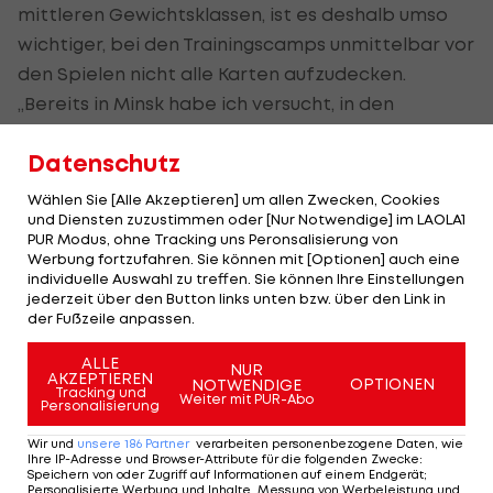
mittleren Gewichtsklassen, ist es deshalb umso
wichtiger, bei den Trainingscamps unmittelbar vor
den Spielen nicht alle Karten aufzudecken.
„Bereits in Minsk habe ich versucht, in den
Trainingskämpfen nicht meine Spezialtechniken
Datenschutz
anzuwenden, sondern habe etwas anderes
probiert, damit sie mich nicht so leicht
Wählen Sie [Alle Akzeptieren] um allen Zwecken, Cookies
und Diensten zuzustimmen oder [Nur Notwendige] im LAOLA1
ausrechnen können.“
PUR Modus, ohne Tracking uns Peronsalisierung von
Werbung fortzufahren. Sie können mit [Optionen] auch eine
Der Zusatznutzen einer Kreditkarte
individuelle Auswahl zu treffen. Sie können Ihre Einstellungen
jederzeit über den Button links unten bzw. über den Link in
Desto näher sein bisheriger Karriere-Höhepunkt
der Fußzeile anpassen.
rückt, umso mehr gerät auch der Gewichtsfaktor
ALLE
NUR
in den Fokus. Um auf die geforderten 84 kg zu
AKZEPTIEREN
OPTIONEN
NOTWENDIGE
Tracking und
Weiter mit PUR-Abo
kommen, muss er etwa sechs Kilo abspecken.
Personalisierung
Wir und
unsere
186
Partner
verarbeiten personenbezogene Daten, wie
Da im Ringen am Tag vor dem Wettkampf
Ihre IP-Adresse und Browser-Attribute für die folgenden Zwecke
:
Speichern von oder Zugriff auf Informationen auf einem Endgerät;
gewogen wird, hält Hrustanovic nicht viel von
Personalisierte Werbung und Inhalte, Messung von Werbeleistung und