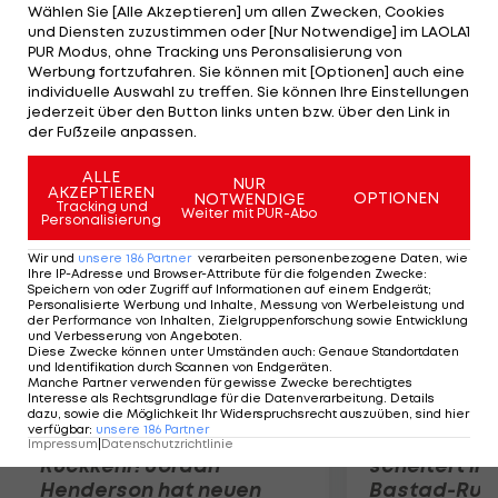
holt Bronze. Die 20-jährige Kärntnerin Lisa
Wählen Sie [Alle Akzeptieren] um allen Zwecken, Cookies
und Diensten zuzustimmen oder [Nur Notwendige] im LAOLA1
Perterer belegt mit fünf Minuten Rückstand als
PUR Modus, ohne Tracking uns Peronsalisierung von
jüngste Teilnehmerin den 17. Platz. Lydia
Werbung fortzufahren. Sie können mit [Optionen] auch eine
individuelle Auswahl zu treffen. Sie können Ihre Einstellungen
Waldmüller gibt auf der Laufstrecke vier
jederzeit über den Button links unten bzw. über den Link in
Kilometer vor dem Ziel auf.
der Fußzeile anpassen.
Mehr zum Thema
ALLE
NUR
AKZEPTIEREN
OPTIONEN
NOTWENDIGE
Tracking und
Weiter mit PUR-Abo
Personalisierung
Wir und
unsere
186
Partner
verarbeiten personenbezogene Daten, wie
Ihre IP-Adresse und Browser-Attribute für die folgenden Zwecke
:
Speichern von oder Zugriff auf Informationen auf einem Endgerät;
Personalisierte Werbung und Inhalte, Messung von Werbeleistung und
der Performance von Inhalten, Zielgruppenforschung sowie Entwicklung
und Verbesserung von Angeboten
.
Diese Zwecke können unter Umständen auch
:
Genaue Standortdaten
und Identifikation durch Scannen von Endgeräten
.
Manche Partner verwenden für gewisse Zwecke berechtigtes
Interesse als Rechtsgrundlage für die Datenverarbeitung. Details
dazu, sowie die Möglichkeit Ihr Widerspruchsrecht auszuüben, sind hier
verfügbar
:
unsere
186
Partner
Premier-League-
Sebastian O
Impressum
|
Datenschutzrichtlinie
Rückkehr! Jordan
scheitert in
Henderson hat neuen
Bastad-Run